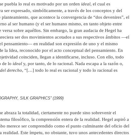
que puebla lo real es motivado por un orden
ideal
, el cual es
a ser expresado, simbólicamente, a través de los conceptos y del
te planteamiento, que acontece la convergencia de “dos devenires”, el
torno al ser humano (y el ser humano mismo, en tanto objeto entre
e versa sobre aquéllos. Sin embargo, la gran audacia de Hegel ha
areciera ser dos movimientos acotados a sus respectivos ámbitos —el
l del pensamiento— en realidad son expresión de uno y el mismo
 de la Idea, reconocido por el acto conceptual del pensamiento. En
objetividad
co
inciden, llegan a identificarse, incluso. Con ello, todo
o de lo
ideal
y, por tanto, de lo racional. Nada escapa a la razón o,
 del derecho
, “[…] todo lo real es racional y todo lo racional es
GRAPHY, SILK GRAPHICS” (1999)
e abraza la totalidad, ciertamente no puede sino sobrevenir el
tema filosófico, la comprensión entera de la realidad. Hegel aspiró a
 suabo merece ser comprendido como el punto culminante del oficio del
a realidad. Este ímpetu, no obstante, tuvo unos antecedentes directos