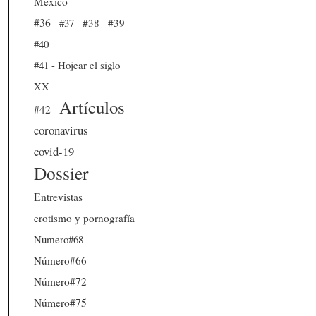
México
#36
#37
#38
#39
#40
#41 - Hojear el siglo
XX
Artículos
#42
coronavirus
covid-19
Dossier
Entrevistas
erotismo y pornografía
Numero#68
Número#66
Número#72
Número#75