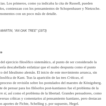
ias. Los primeros, como ya indicaba la cita de Russell, pueden
ndos, comienzan con los pensamientos de Schopenhauer y Nietzsche.
momentos con un poco más de detalle.
MARTIN, “AN OAK TREE” (1973)
to
el ejercicio filosófico sistemático, al punto de ser considerado la
 sería descabellado enfatizar que el suabo despunta como el punto
co del Idealismo alemán. El inicio de este movimiento arranca, sin
losófica de Kant. Tras la aparición de las tres
Críticas
, el
proceso de revisión sobre los postulados del maestro de Königsberg.
e de pensar para los filósofos post-kantianos fue el problema de la
en sí
, así como el problema de la libertad. Grandes pensadores, como
versas críticas y comentarios al pensamiento kantiano, pero destacan
os aportes de Fichte, Schelling y, por supuesto, Hegel.