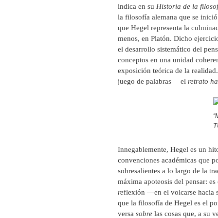
indica en su
Historia de la filoso
la filosofía alemana que se inici
que Hegel representa la culminaci
menos, en Platón. Dicho ejercic
el desarrollo sistemático del pe
conceptos en una unidad coheren
exposición teórica de la realidad
juego de palabras— el
retrato h
“
T
Innegablemente, Hegel es un hito e
convenciones académicas que pos
sobresalientes a lo largo de la 
máxima apoteosis del pensar: es 
re
flexión —en el volcarse hacia s
que la filosofía de Hegel es el 
versa
sobre
las cosas que, a su 