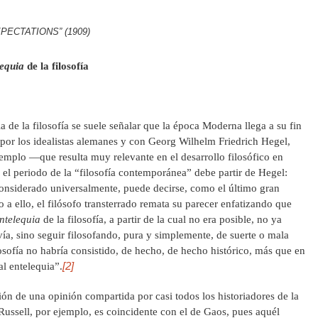
PECTATIONS” (1909)
lequia
de la filosofía
ia de la filosofía se suele señalar que la época Moderna llega a su fin
por los idealistas alemanes y con Georg Wilhelm Friedrich Hegel,
emplo —que resulta muy relevante en el desarrollo filosófico en
l periodo de la “filosofía contemporánea” debe partir de Hegel:
onsiderado universalmente, puede decirse, como el último gran
a ello, el filósofo transterrado remata su parecer enfatizando que
ntelequia
de la filosofía, a partir de la cual no era posible, no ya
vía, sino seguir filosofando, pura y simplemente, de suerte o mala
filosofía no habría consistido, de hecho, de hecho histórico, más que en
[2]
al entelequia”.
ón de una opinión compartida por casi todos los historiadores de la
 Russell, por ejemplo, es coincidente con el de Gaos, pues aquél