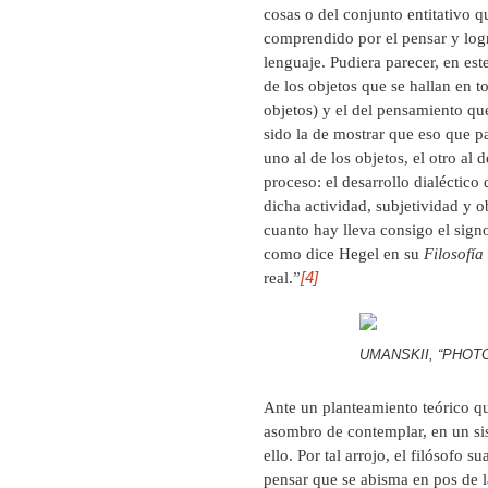
cosas o del conjunto entitativo 
comprendido por el pensar y logr
lenguaje. Pudiera parecer, en es
de los objetos que se hallan en 
objetos) y el del pensamiento qu
sido la de mostrar que eso que p
uno al de los objetos, el otro a
proceso: el desarrollo dialéctico
dicha actividad, subjetividad y 
cuanto hay lleva consigo el sign
como dice Hegel en su
Filosofía
[4]
real.”
UMANSKII, “PHOTO
Ante un planteamiento teórico qu
asombro de contemplar, en un sis
ello. Por tal arrojo, el filósofo
pensar que se abisma en pos de l