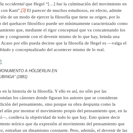
fía occidental
que Hegel “[…] fue la culminación del movimiento en
[3]
ó con Kant”.
El parecer de muchos estudiosos, en efecto, admite
ón de un modo de ejercer la filosofía que tiene su origen, por lo
io del quehacer filosófico puede ser mínimamente caracterizado como
nsamiento que, mediante el rigor conceptual que va concatenando los
te y congruente con el devenir mismo de lo que hay, brinda una
. Acaso por ello pueda decirse que la filosofía de Hegel es —valga el
ablado
y conceptualizado del acontecer mismo de lo real.
MONUMENTO A HÖLDERLIN EN
UBINGA” (1881)
n la historia de la filosofía. Y ello es así, no sólo por las
tulan los cánones donde figuran los autores que se consideran
tradición del pensamiento, sino porque su obra despunta como la
el afán por mostrar el movimiento propio del pensamiento que, en la
í—, conlleva la objetividad de todo lo que hay. Esto quiere decir
portento teórico que da expresión al movimiento del pensamiento que
vez, entrañan un dinamismo constante. Pero, además, el devenir de las