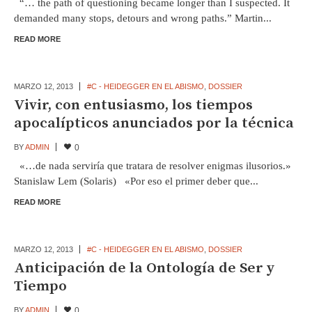
“… the path of questioning became longer than I suspected. It
demanded many stops, detours and wrong paths.” Martin...
READ MORE
MARZO 12,
2013
#C - HEIDEGGER EN EL ABISMO
,
DOSSIER
Vivir, con entusiasmo, los tiempos
apocalípticos anunciados por la técnica
BY
ADMIN
0
«…de nada serviría que tratara de resolver enigmas ilusorios.»
Stanislaw Lem (Solaris) «Por eso el primer deber que...
READ MORE
MARZO 12,
2013
#C - HEIDEGGER EN EL ABISMO
,
DOSSIER
Anticipación de la Ontología de Ser y
Tiempo
BY
ADMIN
0