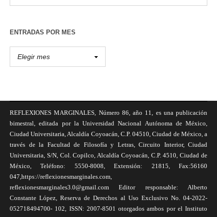
ENTRADAS POR MES
REFLEXIONES MARGINALES, Número 86, año 11, es una publicación
bimestral, editada por la Universidad Nacional Autónoma de México,
Ciudad Universitaria, Alcaldía Coyoacán, C.P. 04510, Ciudad de México, a
través de la Facultad de Filosofía y Letras, Circuito Interior, Ciudad
Universitaria, S/N, Col. Copilco, Alcaldía Coyoacán, C.P. 4510, Ciudad de
México, Teléfono: 5550-8008, Extensión: 21815, Fax:56160
047,https://reflexionesmarginales.com,
reflexionesmarginales3.0@gmail.com Editor responsable: Alberto
Constante López, Reserva de Derechos al Uso Exclusivo No. 04-2022-
052718494700- 102, ISSN: 2007-8501 otorgados ambos por el Instituto