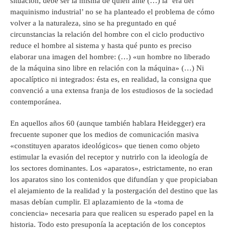
situación, debe ser la misma de quien ante (…) la ‘era del
maquinismo industrial’ no se ha planteado el problema de cómo
volver a la naturaleza, sino se ha preguntado en qué
circunstancias la relación del hombre con el ciclo productivo
reduce el hombre al sistema y hasta qué punto es preciso
elaborar una imagen del hombre: (…) «un hombre no liberado
de la máquina sino libre en relación con la máquina» (…) Ni
apocalíptico ni integrados: ésta es, en realidad, la consigna que
convenció a una extensa franja de los estudiosos de la sociedad
contemporánea.
En aquellos años 60 (aunque también hablara Heidegger) era
frecuente suponer que los medios de comunicación masiva
«constituyen aparatos ideológicos» que tienen como objeto
estimular la evasión del receptor y nutrirlo con la ideología de
los sectores dominantes. Los «aparatos», estrictamente, no eran
los aparatos sino los contenidos que difundían y que propiciaban
el alejamiento de la realidad y la postergación del destino que las
masas debían cumplir. El aplazamiento de la «toma de
conciencia» necesaria para que realicen su esperado papel en la
historia. Todo esto presuponía la aceptación de los conceptos