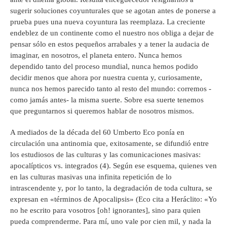
sugerir soluciones coyunturales que se agotan antes de ponerse a
prueba pues una nueva coyuntura las reemplaza. La creciente
endeblez de un continente como el nuestro nos obliga a dejar de
pensar sólo en estos pequeños arrabales y a tener la audacia de
imaginar, en nosotros, el planeta entero. Nunca hemos
dependido tanto del proceso mundial, nunca hemos podido
decidir menos que ahora por nuestra cuenta y, curiosamente,
nunca nos hemos parecido tanto al resto del mundo: corremos -
como jamás antes- la misma suerte. Sobre esa suerte tenemos
que preguntarnos si queremos hablar de nosotros mismos.
A mediados de la década del 60 Umberto Eco ponía en
circulación una antinomia que, exitosamente, se difundió entre
los estudiosos de las culturas y las comunicaciones masivas:
apocalípticos vs. integrados (4). Según ese esquema, quienes ven
en las culturas masivas una infinita repetición de lo
intrascendente y, por lo tanto, la degradación de toda cultura, se
expresan en «términos de Apocalipsis» (Eco cita a Heráclito: «Yo
no he escrito para vosotros [oh! ignorantes], sino para quien
pueda comprenderme. Para mí, uno vale por cien mil, y nada la