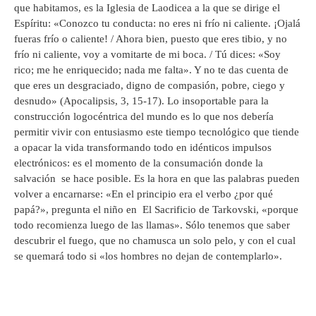
que habitamos, es la Iglesia de Laodicea a la que se dirige el
Espíritu: «Conozco tu conducta: no eres ni frío ni caliente. ¡Ojalá
fueras frío o caliente! / Ahora bien, puesto que eres tibio, y no
frío ni caliente, voy a vomitarte de mi boca. / Tú dices: «Soy
rico; me he enriquecido; nada me falta». Y no te das cuenta de
que eres un desgraciado, digno de compasión, pobre, ciego y
desnudo» (Apocalipsis, 3, 15-17). Lo insoportable para la
construcción logocéntrica del mundo es lo que nos debería
permitir vivir con entusiasmo este tiempo tecnológico que tiende
a opacar la vida transformando todo en idénticos impulsos
electrónicos: es el momento de la consumación donde la
salvación se hace posible. Es la hora en que las palabras pueden
volver a encarnarse: «En el principio era el verbo ¿por qué
papá?», pregunta el niño en El Sacrificio de Tarkovski, «porque
todo recomienza luego de las llamas». Sólo tenemos que saber
descubrir el fuego, que no chamusca un solo pelo, y con el cual
se quemará todo si «los hombres no dejan de contemplarlo».