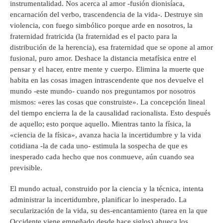
instrumentalidad. Nos acerca al amor -fusión dionisíaca,
encarnación del verbo, trascendencia de la vida-. Destruye sin
violencia, con fuego simbólico porque arde en nosotros, la
fraternidad fratricida (la fraternidad es el pacto para la
distribución de la herencia), esa fraternidad que se opone al amor
fusional, puro amor. Deshace la distancia metafísica entre el
pensar y el hacer, entre mente y cuerpo. Elimina la muerte que
habita en las cosas imagen intrascendente que nos devuelve el
mundo -este mundo- cuando nos preguntamos por nosotros
mismos: «eres las cosas que construiste». La concepción lineal
del tiempo encierra la de la causalidad racionalista. Esto después
de aquello; esto porque aquello. Mientras tanto la física, la
«ciencia de la física», avanza hacia la incertidumbre y la vida
cotidiana -la de cada uno- estimula la sospecha de que es
inesperado cada hecho que nos conmueve, aún cuando sea
previsible.
El mundo actual, construido por la ciencia y la técnica, intenta
administrar la incertidumbre, planificar lo inesperado. La
secularización de la vida, su des-encantamiento (tarea en la que
Occidente viene empeñado desde hace siglos) ahueca los