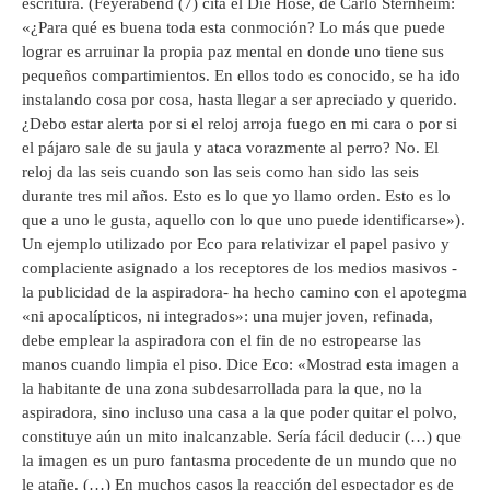
escritura. (Feyerabend (7) cita el Die Hose, de Carlo Sternheim:
«¿Para qué es buena toda esta conmoción? Lo más que puede
lograr es arruinar la propia paz mental en donde uno tiene sus
pequeños compartimientos. En ellos todo es conocido, se ha ido
instalando cosa por cosa, hasta llegar a ser apreciado y querido.
¿Debo estar alerta por si el reloj arroja fuego en mi cara o por si
el pájaro sale de su jaula y ataca vorazmente al perro? No. El
reloj da las seis cuando son las seis como han sido las seis
durante tres mil años. Esto es lo que yo llamo orden. Esto es lo
que a uno le gusta, aquello con lo que uno puede identificarse»).
Un ejemplo utilizado por Eco para relativizar el papel pasivo y
complaciente asignado a los receptores de los medios masivos -
la publicidad de la aspiradora- ha hecho camino con el apotegma
«ni apocalípticos, ni integrados»: una mujer joven, refinada,
debe emplear la aspiradora con el fin de no estropearse las
manos cuando limpia el piso. Dice Eco: «Mostrad esta imagen a
la habitante de una zona subdesarrollada para la que, no la
aspiradora, sino incluso una casa a la que poder quitar el polvo,
constituye aún un mito inalcanzable. Sería fácil deducir (…) que
la imagen es un puro fantasma procedente de un mundo que no
le atañe. (…) En muchos casos la reacción del espectador es de