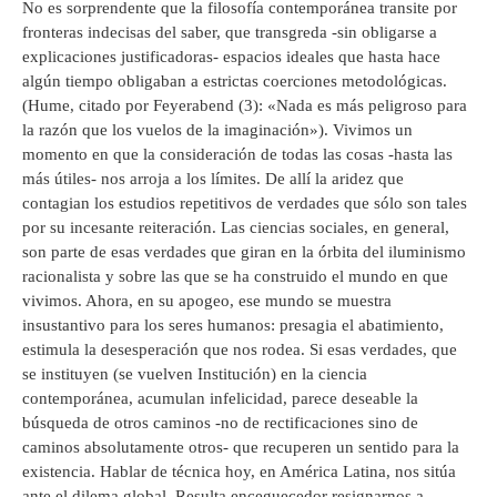
No es sorprendente que la filosofía contemporánea transite por
fronteras indecisas del saber, que transgreda -sin obligarse a
explicaciones justificadoras- espacios ideales que hasta hace
algún tiempo obligaban a estrictas coerciones metodológicas.
(Hume, citado por Feyerabend (3): «Nada es más peligroso para
la razón que los vuelos de la imaginación»). Vivimos un
momento en que la consideración de todas las cosas -hasta las
más útiles- nos arroja a los límites. De allí la aridez que
contagian los estudios repetitivos de verdades que sólo son tales
por su incesante reiteración. Las ciencias sociales, en general,
son parte de esas verdades que giran en la órbita del iluminismo
racionalista y sobre las que se ha construido el mundo en que
vivimos. Ahora, en su apogeo, ese mundo se muestra
insustantivo para los seres humanos: presagia el abatimiento,
estimula la desesperación que nos rodea. Si esas verdades, que
se instituyen (se vuelven Institución) en la ciencia
contemporánea, acumulan infelicidad, parece deseable la
búsqueda de otros caminos -no de rectificaciones sino de
caminos absolutamente otros- que recuperen un sentido para la
existencia. Hablar de técnica hoy, en América Latina, nos sitúa
ante el dilema global. Resulta enceguecedor resignarnos a