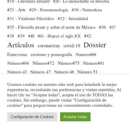
#18 - Literatura Infantil
#20 - Lo inenseñable en filosofía
#21 - Arte
#29 - Fenomenología
#30 - Naturaleza
#31 - Vitalismo Filosófico
#32 - Sexualidad
#35 - Filosofía desde y sobre el norte de México
#36
#37
#38
#39
#40
#41 - Hojear el siglo XX
#42
Dossier
Artículos
coronavirus
covid-19
Entrevistas
erotismo y pornografía
Numero#68
Número#66
Número#72
Número#75
Número#81
Número 51
Número 43
Número 47
Número 48
Número 54
Número 56
Número 58
Número 60
Número 55
Usamos cookies en nuestro sitio web para brindarle la mejor
Número Especial 8: Coronavirus
Número 63
experiencia, recordando sus preferencias y visitas repetidas. Al
hacer clic en "Aceptar todas", acepta el uso de TODAS las
Reseñas
Traducciones
política y entorno
cookies. Sin embargo, puede visitar "Configuración de
cookies" para proporcionar un consentimiento controlado.
Uncategorized
Vidas Infames
Configuración de Cookies
Aceptar todas