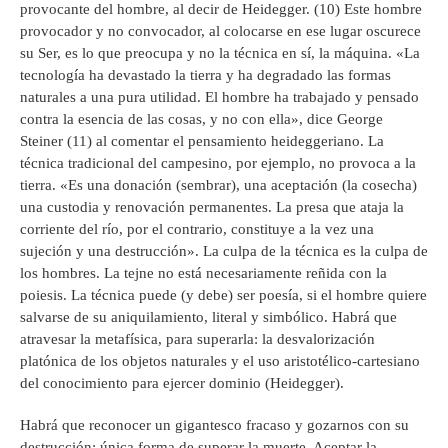
provocante del hombre, al decir de Heidegger. (10) Este hombre
provocador y no convocador, al colocarse en ese lugar oscurece
su Ser, es lo que preocupa y no la técnica en sí, la máquina. «La
tecnología ha devastado la tierra y ha degradado las formas
naturales a una pura utilidad. El hombre ha trabajado y pensado
contra la esencia de las cosas, y no con ella», dice George
Steiner (11) al comentar el pensamiento heideggeriano. La
técnica tradicional del campesino, por ejemplo, no provoca a la
tierra. «Es una donación (sembrar), una aceptación (la cosecha)
una custodia y renovación permanentes. La presa que ataja la
corriente del río, por el contrario, constituye a la vez una
sujeción y una destrucción». La culpa de la técnica es la culpa de
los hombres. La tejne no está necesariamente reñida con la
poiesis. La técnica puede (y debe) ser poesía, si el hombre quiere
salvarse de su aniquilamiento, literal y simbólico. Habrá que
atravesar la metafísica, para superarla: la desvalorización
platónica de los objetos naturales y el uso aristotélico-cartesiano
del conocimiento para ejercer dominio (Heidegger).
Habrá que reconocer un gigantesco fracaso y gozarnos con su
destrucción: única forma de superar la muerte. Aceptar la