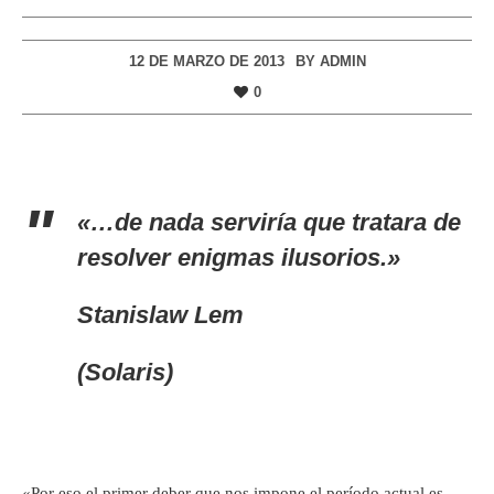
12 DE MARZO DE 2013
BY
ADMIN
0
«…de nada serviría que tratara de
resolver enigmas ilusorios.»
Stanislaw Lem
(Solaris)
«Por eso el primer deber que nos impone el período actual es