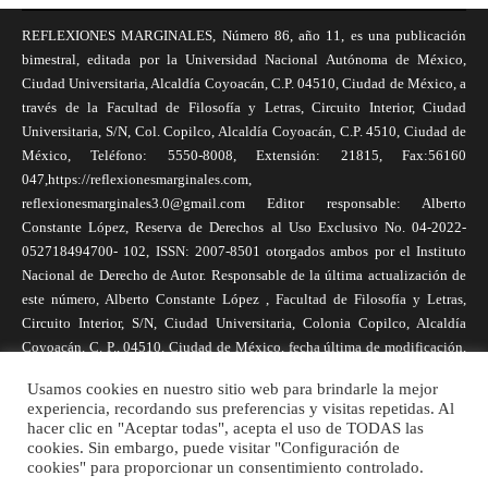
REFLEXIONES MARGINALES, Número 86, año 11, es una publicación
bimestral, editada por la Universidad Nacional Autónoma de México,
Ciudad Universitaria, Alcaldía Coyoacán, C.P. 04510, Ciudad de México, a
través de la Facultad de Filosofía y Letras, Circuito Interior, Ciudad
Universitaria, S/N, Col. Copilco, Alcaldía Coyoacán, C.P. 4510, Ciudad de
México, Teléfono: 5550-8008, Extensión: 21815, Fax:56160
047,https://reflexionesmarginales.com,
reflexionesmarginales3.0@gmail.com Editor responsable: Alberto
Constante López, Reserva de Derechos al Uso Exclusivo No. 04-2022-
052718494700- 102, ISSN: 2007-8501 otorgados ambos por el Instituto
Nacional de Derecho de Autor. Responsable de la última actualización de
este número, Alberto Constante López , Facultad de Filosofía y Letras,
Circuito Interior, S/N, Ciudad Universitaria, Colonia Copilco, Alcaldía
Coyoacán, C. P., 04510, Ciudad de México, fecha última de modificación,
1 de abril de 2025. Las opiniones expresadas por los autores no
Usamos cookies en nuestro sitio web para brindarle la mejor
necesariamente reflejan la postura de la revista, ni de Universidad Nacional
experiencia, recordando sus preferencias y visitas repetidas. Al
Autónoma de México. Los autores son responsables de los contenidos de
hacer clic en "Aceptar todas", acepta el uso de TODAS las
sus artículos. Se autoriza la reproducción total o parcial de los textos aquí
cookies. Sin embargo, puede visitar "Configuración de
cookies" para proporcionar un consentimiento controlado.
publicados siempre y cuando se cite la fuente completa y la dirección