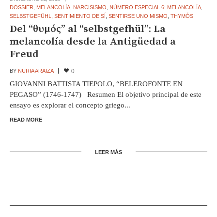
DOSSIER
,
MELANCOLÍA
,
NARCISISMO
,
NÚMERO ESPECIAL 6: MELANCOLÍA
,
SELBSTGEFÜHL
,
SENTIMIENTO DE SÍ
,
SENTIRSE UNO MISMO
,
THYMÓS
Del “θυμός” al “selbstgefhül”: La
melancolía desde la Antigüedad a
Freud
BY
NURIA ARAIZA
0
GIOVANNI BATTISTA TIEPOLO, “BELEROFONTE EN
PEGASO” (1746-1747) Resumen El objetivo principal de este
ensayo es explorar el concepto griego...
READ MORE
LEER MÁS