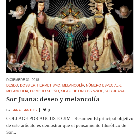
DICIEMBRE 31,
2018
DESEO
,
DOSSIER
,
HERMETISMO
,
MELANCOLÍA
,
NÚMERO ESPECIAL 6:
MELANCOLÍA
,
PRIMERO SUEÑO
,
SIGLO DE ORO ESPAÑOL
,
SOR JUANA
Sor Juana: deseo y melancolía
BY
SARAÍ SANTOS
0
COLLAGE POR AUGUSTO JIM Resumen El principal objetivo
de este artículo es demostrar que el pensamiento filosófico de
Sor...