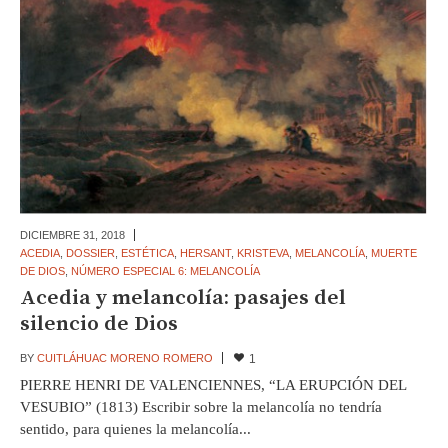
DICIEMBRE 31,
2018
ACEDIA
,
DOSSIER
,
ESTÉTICA
,
HERSANT
,
KRISTEVA
,
MELANCOLÍA
,
MUERTE
DE DIOS
,
NÚMERO ESPECIAL 6: MELANCOLÍA
Acedia y melancolía: pasajes del
silencio de Dios
BY
CUITLÁHUAC MORENO ROMERO
1
PIERRE HENRI DE VALENCIENNES, “LA ERUPCIÓN DEL
VESUBIO” (1813) Escribir sobre la melancolía no tendría
sentido, para quienes la melancolía...