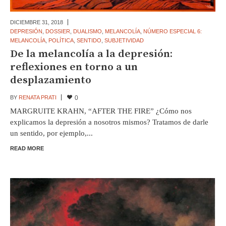
DICIEMBRE 31,
2018
DEPRESIÓN
,
DOSSIER
,
DUALISMO
,
MELANCOLÍA
,
NÚMERO ESPECIAL 6:
MELANCOLÍA
,
POLÍTICA
,
SENTIDO
,
SUBJETIVIDAD
De la melancolía a la depresión:
reflexiones en torno a un
desplazamiento
BY
RENATA PRATI
0
MARGRUITE KRAHN, “AFTER THE FIRE” ¿Cómo nos
explicamos la depresión a nosotros mismos? Tratamos de darle
un sentido, por ejemplo,...
READ MORE