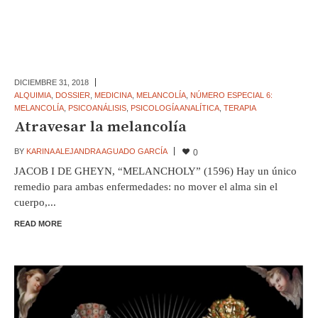
DICIEMBRE 31,
2018
ALQUIMIA
,
DOSSIER
,
MEDICINA
,
MELANCOLÍA
,
NÚMERO ESPECIAL 6:
MELANCOLÍA
,
PSICOANÁLISIS
,
PSICOLOGÍA ANALÍTICA
,
TERAPIA
Atravesar la melancolía
BY
KARINA ALEJANDRA AGUADO GARCÍA
0
JACOB I DE GHEYN, “MELANCHOLY” (1596) Hay un único
remedio para ambas enfermedades: no mover el alma sin el
cuerpo,...
READ MORE