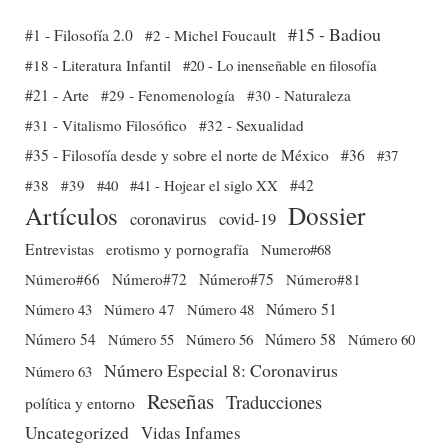
#15 - Badiou
#1 - Filosofía 2.0
#2 - Michel Foucault
#18 - Literatura Infantil
#20 - Lo inenseñable en filosofía
#21 - Arte
#29 - Fenomenología
#30 - Naturaleza
#31 - Vitalismo Filosófico
#32 - Sexualidad
#35 - Filosofía desde y sobre el norte de México
#36
#37
#38
#39
#40
#41 - Hojear el siglo XX
#42
Dossier
Artículos
coronavirus
covid-19
Entrevistas
erotismo y pornografía
Numero#68
Número#66
Número#72
Número#75
Número#81
Número 51
Número 43
Número 47
Número 48
Número 54
Número 56
Número 58
Número 60
Número 55
Número Especial 8: Coronavirus
Número 63
Reseñas
Traducciones
política y entorno
Uncategorized
Vidas Infames