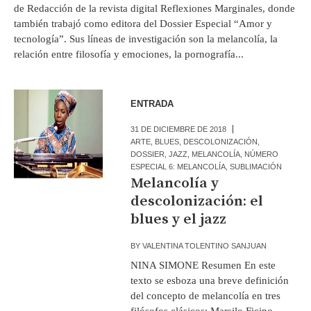
de Redacción de la revista digital Reflexiones Marginales, donde
también trabajó como editora del Dossier Especial “Amor y
tecnología”. Sus líneas de investigación son la melancolía, la
relación entre filosofía y emociones, la pornografía...
ENTRADA
31 DE DICIEMBRE DE 2018
ARTE
,
BLUES
,
DESCOLONIZACIÓN
,
DOSSIER
,
JAZZ
,
MELANCOLÍA
,
NÚMERO
ESPECIAL 6: MELANCOLÍA
,
SUBLIMACIÓN
Melancolía y
descolonización: el
blues y el jazz
BY
VALENTINA TOLENTINO SANJUAN
NINA SIMONE Resumen En este
texto se esboza una breve definición
del concepto de melancolía en tres
filósofos clásicos: Marsilo Ficino,