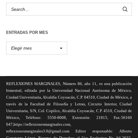
ENTRADAS POR MES
REFLEXIONES MARGINALES, Número 86, año 11, es una publicación
bimestral, editada por la Universidad Nacional Autónoma de México,
Ciudad Universitaria, Alcaldía Coyoacán, C.P. 04510, Ciudad de México, a
través de la Facultad de Filosofía y Letras, Circuito Interior, Ciudad
Universitaria, S/N, Col. Copilco, Alcaldía Coyoacán, C.P. 4510, Ciudad de
México, Teléfono: 5550-8008, Extensión: 21815, Fax:56160
047,https://reflexionesmarginales.com,
reflexionesmarginales3.0@gmail.com Editor responsable: Alberto
Constante López, Reserva de Derechos al Uso Exclusivo No. 04-2022-