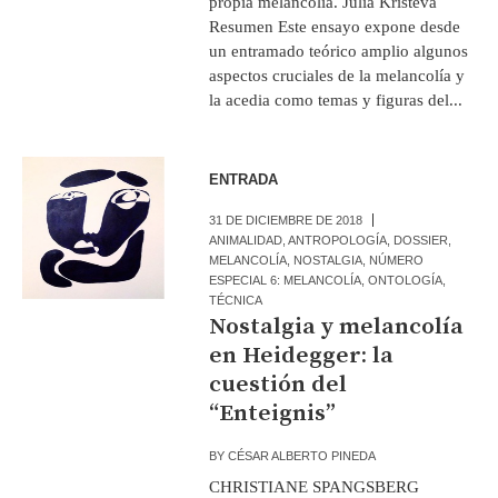
propia melancolía. Julia Kristeva
Resumen Este ensayo expone desde
un entramado teórico amplio algunos
aspectos cruciales de la melancolía y
la acedia como temas y figuras del...
ENTRADA
31 DE DICIEMBRE DE 2018
ANIMALIDAD
,
ANTROPOLOGÍA
,
DOSSIER
,
MELANCOLÍA
,
NOSTALGIA
,
NÚMERO
ESPECIAL 6: MELANCOLÍA
,
ONTOLOGÍA
,
TÉCNICA
Nostalgia y melancolía
en Heidegger: la
cuestión del
“Enteignis”
BY
CÉSAR ALBERTO PINEDA
CHRISTIANE SPANGSBERG