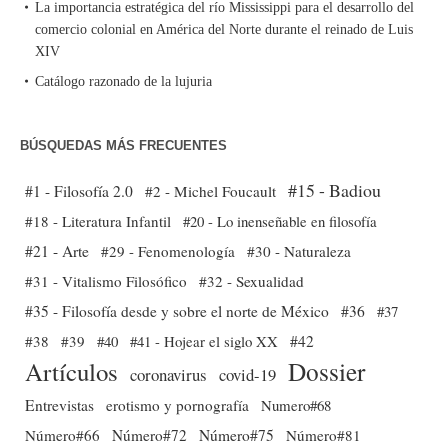
La importancia estratégica del río Mississippi para el desarrollo del
comercio colonial en América del Norte durante el reinado de Luis
XIV
Catálogo razonado de la lujuria
BÚSQUEDAS MÁS FRECUENTES
#15 - Badiou
#1 - Filosofía 2.0
#2 - Michel Foucault
#18 - Literatura Infantil
#20 - Lo inenseñable en filosofía
#21 - Arte
#29 - Fenomenología
#30 - Naturaleza
#31 - Vitalismo Filosófico
#32 - Sexualidad
#35 - Filosofía desde y sobre el norte de México
#36
#37
#38
#39
#40
#41 - Hojear el siglo XX
#42
Dossier
Artículos
coronavirus
covid-19
Entrevistas
erotismo y pornografía
Numero#68
Número#66
Número#72
Número#75
Número#81