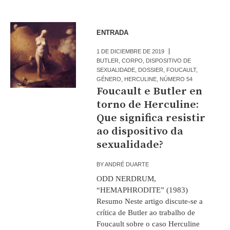
ENTRADA
1 DE DICIEMBRE DE 2019
BUTLER
,
CORPO
,
DISPOSITIVO DE
SEXUALIDADE
,
DOSSIER
,
FOUCAULT
,
GÉNERO
,
HERCULINE
,
NÚMERO 54
Foucault e Butler en
torno de Herculine:
Que significa resistir
ao dispositivo da
sexualidade?
BY
ANDRÉ DUARTE
ODD NERDRUM,
“HEMAPHRODITE” (1983)
Resumo Neste artigo discute-se a
crítica de Butler ao trabalho de
Foucault sobre o caso Herculine