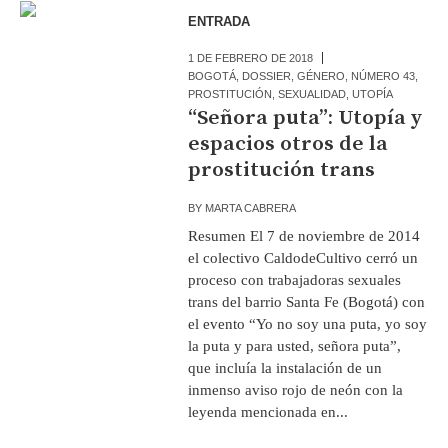
ENTRADA
1 DE FEBRERO DE 2018
BOGOTÁ
,
DOSSIER
,
GÉNERO
,
NÚMERO 43
,
PROSTITUCIÓN
,
SEXUALIDAD
,
UTOPÍA
“Señora puta”: Utopía y
espacios otros de la
prostitución trans
BY
MARTA CABRERA
Resumen El 7 de noviembre de 2014
el colectivo CaldodeCultivo cerró un
proceso con trabajadoras sexuales
trans del barrio Santa Fe (Bogotá) con
el evento “Yo no soy una puta, yo soy
la puta y para usted, señora puta”,
que incluía la instalación de un
inmenso aviso rojo de neón con la
leyenda mencionada en...