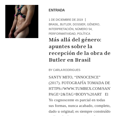
ENTRADA
1 DE DICIEMBRE DE 2019
BRASIL
,
BUTLER
,
DOSSIER
,
GÉNERO
,
INTERPRETACIÓN
,
NÚMERO 54
,
PERFORMATIVIDAD
,
POLÍTICA
Más allá del género:
apuntes sobre la
recepción de la obra de
Butler en Brasil
BY
CARLA RODRIGUES
SANTY MITO, “INNOCENCE”
(2017). FOTOGRAFÍA TOMADA DE
HTTPS://WWW.TUMBEX.COM/SANTY
PAGE=2&TAG=BODY%20ART El
Yo cognoscente es parcial en todas
sus formas, nunca acabado, completo,
dado u original; es siempre construído