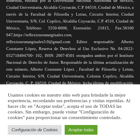
bimestral, editada por la Universidad Nacional Autónoma de México,
Ciudad Universitaria, Alcaldía Coyoacán, C.P. 04510, Ciudad de México, a
través de la Facultad de Filosofía y Letras, Circuito Interior, Ciudad
Universitaria, S/N, Col. Copilco, Alcaldía Coyoacán, C.P. 4510, Ciudad de
México, Teléfono: 5550-8008, Extensión: 21815, Fax:56160
047,https://reflexionesmarginales.com,
reflexionesmarginales3.0@gmail.com Editor responsable: Alberto
Constante López, Reserva de Derechos al Uso Exclusivo No. 04-2022-
052718494700- 102, ISSN: 2007-8501 otorgados ambos por el Instituto
Nacional de Derecho de Autor. Responsable de la última actualización de
este número, Alberto Constante López , Facultad de Filosofía y Letras,
Circuito Interior, S/N, Ciudad Universitaria, Colonia Copilco, Alcaldía
Coyoacán, C. P., 04510, Ciudad de México, fecha última de modificación,
1 de abril de 2025. Las opiniones expresadas por los autores no
Usamos cookies en nuestro sitio web para brindarle la mejor
necesariamente reflejan la postura de la revista, ni de Universidad Nacional
experiencia, recordando sus preferencias y visitas repetidas. Al
Autónoma de México. Los autores son responsables de los contenidos de
hacer clic en "Aceptar todas", acepta el uso de TODAS las
sus artículos. Se autoriza la reproducción total o parcial de los textos aquí
cookies. Sin embargo, puede visitar "Configuración de
cookies" para proporcionar un consentimiento controlado.
publicados siempre y cuando se cite la fuente completa y la dirección
electrónica de la publicación.
Configuración de Cookies
Aceptar todas