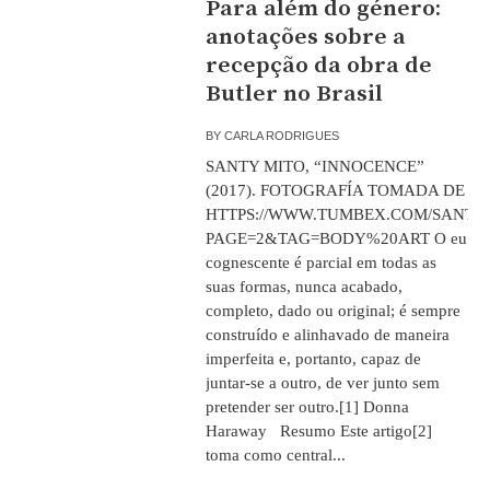
Para além do género:
anotações sobre a
recepção da obra de
Butler no Brasil
BY
CARLA RODRIGUES
SANTY MITO, “INNOCENCE”
(2017). FOTOGRAFÍA TOMADA DE
HTTPS://WWW.TUMBEX.COM/SANTY
PAGE=2&TAG=BODY%20ART O eu
cognescente é parcial em todas as
suas formas, nunca acabado,
completo, dado ou original; é sempre
construído e alinhavado de maneira
imperfeita e, portanto, capaz de
juntar-se a outro, de ver junto sem
pretender ser outro.[1] Donna
Haraway Resumo Este artigo[2]
toma como central...