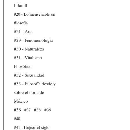
Infantil
#20 - Lo inenseñable en
filosofía
#21 - Arte
#29 - Fenomenología
#30 - Naturaleza
#31 - Vitalismo
Filosófico
#32 - Sexualidad
#35 - Filosofía desde y
sobre el norte de
México
#36
#37
#38
#39
#40
#41 - Hojear el siglo