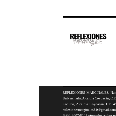
REFLEXIONES MARGINALES, Número 8
Universitaria, Alcaldía Coyoacán, C.P.
Copilco, Alcaldía Coyoacán, C.P. 4
reflexionesmarginales3.0@gmail.com 
ISSN: 2007-8501 otorgados ambos por 