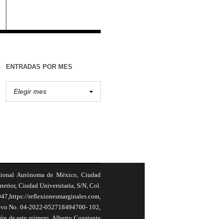
ENTRADAS POR MES
cional Autónoma de México, Ciudad
terior, Ciudad Universitaria, S/N, Col.
,https://reflexionesmarginales.com,
usivo No. 04-2022-052718494700- 102,
ión de este número, Alberto Constante