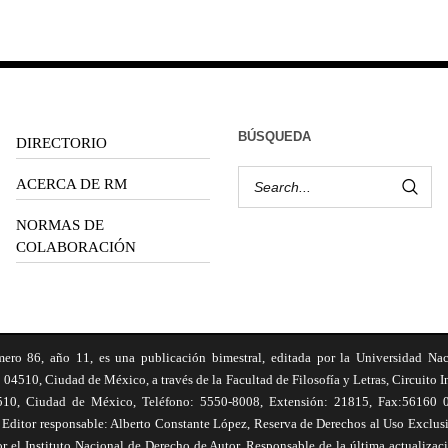
BÚSQUEDA
DIRECTORIO
ACERCA DE RM
NORMAS DE
COLABORACIÓN
6, año 11, es una publicación bimestral, editada por la Universidad Na
 04510, Ciudad de México, a través de la Facultad de Filosofía y Letras, Circuito In
510, Ciudad de México, Teléfono: 5550-8008, Extensión: 21815, Fax:56160 047
Editor responsable: Alberto Constante López, Reserva de Derechos al Uso Excl
el Instituto Nacional de Derecho de Autor. Responsable de la última actualizac