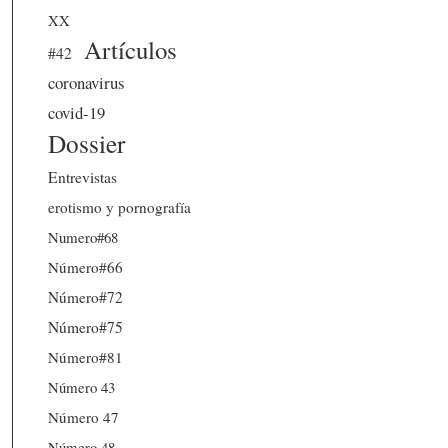
XX
Artículos
#42
coronavirus
covid-19
Dossier
Entrevistas
erotismo y pornografía
Numero#68
Número#66
Número#72
Número#75
Número#81
Número 43
Número 47
Número 48