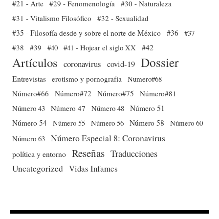
#21 - Arte
#29 - Fenomenología
#30 - Naturaleza
#31 - Vitalismo Filosófico
#32 - Sexualidad
#35 - Filosofía desde y sobre el norte de México
#36
#37
#38
#39
#40
#41 - Hojear el siglo XX
#42
Dossier
Artículos
coronavirus
covid-19
Entrevistas
erotismo y pornografía
Numero#68
Número#66
Número#72
Número#75
Número#81
Número 51
Número 43
Número 47
Número 48
Número 54
Número 56
Número 58
Número 60
Número 55
Número Especial 8: Coronavirus
Número 63
Reseñas
Traducciones
política y entorno
Uncategorized
Vidas Infames