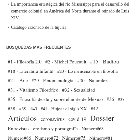
La importancia estratégica del río Mississippi para el desarrollo del
comercio colonial en América del Norte durante el reinado de Luis
XIV
Catálogo razonado de la lujuria
BÚSQUEDAS MÁS FRECUENTES
#15 - Badiou
#1 - Filosofía 2.0
#2 - Michel Foucault
#18 - Literatura Infantil
#20 - Lo inenseñable en filosofía
#21 - Arte
#29 - Fenomenología
#30 - Naturaleza
#31 - Vitalismo Filosófico
#32 - Sexualidad
#35 - Filosofía desde y sobre el norte de México
#36
#37
#38
#39
#40
#41 - Hojear el siglo XX
#42
Dossier
Artículos
coronavirus
covid-19
Entrevistas
erotismo y pornografía
Numero#68
Número#66
Número#72
Número#75
Número#81