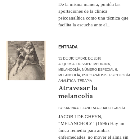
De la misma manera, puntúa las
aportaciones de la clínica
psicoanalítica como una técnica que
facilita la escucha ante el...
ENTRADA
31 DE DICIEMBRE DE 2018
ALQUIMIA
,
DOSSIER
,
MEDICINA
,
MELANCOLÍA
,
NÚMERO ESPECIAL 6:
MELANCOLÍA
,
PSICOANÁLISIS
,
PSICOLOGÍA
ANALÍTICA
,
TERAPIA
Atravesar la
melancolía
BY
KARINA ALEJANDRA AGUADO GARCÍA
JACOB I DE GHEYN,
“MELANCHOLY” (1596) Hay un
único remedio para ambas
enfermedades: no mover el alma sin