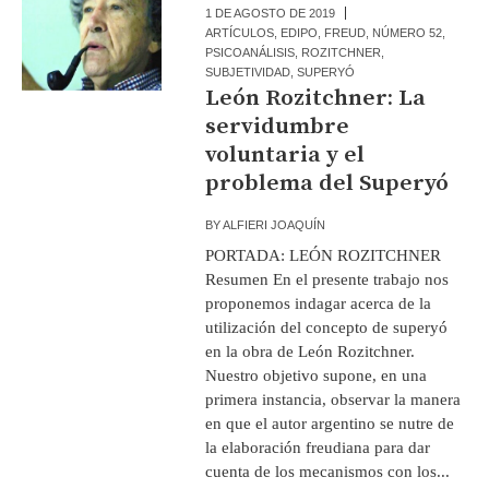
1 DE AGOSTO DE 2019
ARTÍCULOS
,
EDIPO
,
FREUD
,
NÚMERO 52
,
PSICOANÁLISIS
,
ROZITCHNER
,
SUBJETIVIDAD
,
SUPERYÓ
León Rozitchner: La
servidumbre
voluntaria y el
problema del Superyó
BY
ALFIERI JOAQUÍN
PORTADA: LEÓN ROZITCHNER
Resumen En el presente trabajo nos
proponemos indagar acerca de la
utilización del concepto de superyó
en la obra de León Rozitchner.
Nuestro objetivo supone, en una
primera instancia, observar la manera
en que el autor argentino se nutre de
la elaboración freudiana para dar
cuenta de los mecanismos con los...