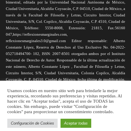
bimestral, editada por la Universidad Nacional Autónoma de México,
Ciudad Universitaria, Alcaldía Coyoacán, C.P. 04510, Ciudad de México, a
través de la Facultad de Filosofía y Letras, Circuito Interior, Ciudad
Universitaria, S/N, Col. Copilco, Alcaldía Coyoacán, C.P. 4510, Ciudad de
México, Teléfono: 5550-8008, Extensión: 21815, Fax:56160
047,https://reflexionesmarginales.com,
reflexionesmarginales3.0@gmail.com Editor responsable: Alberto
Constante López, Reserva de Derechos al Uso Exclusivo No. 04-2022-
052718494700- 102, ISSN: 2007-8501 otorgados ambos por el Instituto
Nacional de Derecho de Autor. Responsable de la última actualización de
este número, Alberto Constante López , Facultad de Filosofía y Letras,
Circuito Interior, S/N, Ciudad Universitaria, Colonia Copilco, Alcaldía
Coyoacán, C. P., 04510, Ciudad de México, fecha última de modificación,
1 de abril de 2025. Las opiniones expresadas por los autores no
Usamos cookies en nuestro sitio web para brindarle la mejor
necesariamente reflejan la postura de la revista, ni de Universidad Nacional
experiencia, recordando sus preferencias y visitas repetidas. Al
Autónoma de México. Los autores son responsables de los contenidos de
hacer clic en "Aceptar todas", acepta el uso de TODAS las
sus artículos. Se autoriza la reproducción total o parcial de los textos aquí
cookies. Sin embargo, puede visitar "Configuración de
cookies" para proporcionar un consentimiento controlado.
publicados siempre y cuando se cite la fuente completa y la dirección
electrónica de la publicación.
Configuración de Cookies
Aceptar todas