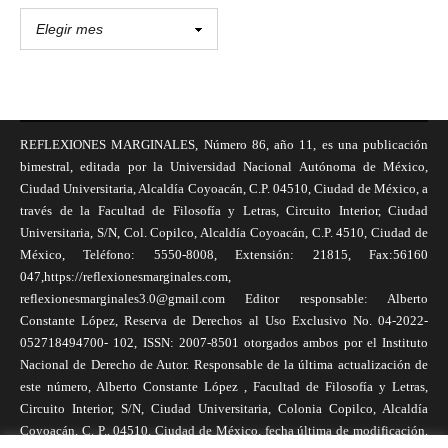
REFLEXIONES MARGINALES, Número 86, año 11, es una publicación
bimestral, editada por la Universidad Nacional Autónoma de México,
Ciudad Universitaria, Alcaldía Coyoacán, C.P. 04510, Ciudad de México, a
través de la Facultad de Filosofía y Letras, Circuito Interior, Ciudad
Universitaria, S/N, Col. Copilco, Alcaldía Coyoacán, C.P. 4510, Ciudad de
México, Teléfono: 5550-8008, Extensión: 21815, Fax:56160
047,https://reflexionesmarginales.com,
reflexionesmarginales3.0@gmail.com Editor responsable: Alberto
Constante López, Reserva de Derechos al Uso Exclusivo No. 04-2022-
052718494700- 102, ISSN: 2007-8501 otorgados ambos por el Instituto
Nacional de Derecho de Autor. Responsable de la última actualización de
este número, Alberto Constante López , Facultad de Filosofía y Letras,
Circuito Interior, S/N, Ciudad Universitaria, Colonia Copilco, Alcaldía
Coyoacán, C. P., 04510, Ciudad de México, fecha última de modificación,