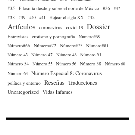
#35 - Filosofía desde y sobre el norte de México
#36
#37
#38
#39
#40
#41 - Hojear el siglo XX
#42
Dossier
Artículos
coronavirus
covid-19
Entrevistas
erotismo y pornografía
Numero#68
Número#66
Número#72
Número#75
Número#81
Número 51
Número 43
Número 47
Número 48
Número 54
Número 56
Número 58
Número 60
Número 55
Número Especial 8: Coronavirus
Número 63
Reseñas
Traducciones
política y entorno
Uncategorized
Vidas Infames