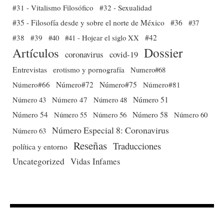
#31 - Vitalismo Filosófico
#32 - Sexualidad
#35 - Filosofía desde y sobre el norte de México
#36
#37
#38
#39
#40
#41 - Hojear el siglo XX
#42
Dossier
Artículos
coronavirus
covid-19
Entrevistas
erotismo y pornografía
Numero#68
Número#66
Número#72
Número#75
Número#81
Número 51
Número 43
Número 47
Número 48
Número 54
Número 56
Número 58
Número 60
Número 55
Número Especial 8: Coronavirus
Número 63
Reseñas
Traducciones
política y entorno
Uncategorized
Vidas Infames