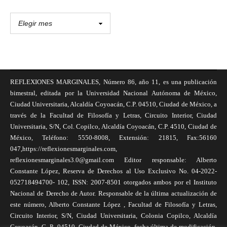
REFLEXIONES MARGINALES, Número 86, año 11, es una publicación
bimestral, editada por la Universidad Nacional Autónoma de México,
Ciudad Universitaria, Alcaldía Coyoacán, C.P. 04510, Ciudad de México, a
través de la Facultad de Filosofía y Letras, Circuito Interior, Ciudad
Universitaria, S/N, Col. Copilco, Alcaldía Coyoacán, C.P. 4510, Ciudad de
México, Teléfono: 5550-8008, Extensión: 21815, Fax:56160
047,https://reflexionesmarginales.com,
reflexionesmarginales3.0@gmail.com Editor responsable: Alberto
Constante López, Reserva de Derechos al Uso Exclusivo No. 04-2022-
052718494700- 102, ISSN: 2007-8501 otorgados ambos por el Instituto
Nacional de Derecho de Autor. Responsable de la última actualización de
este número, Alberto Constante López , Facultad de Filosofía y Letras,
Circuito Interior, S/N, Ciudad Universitaria, Colonia Copilco, Alcaldía
Coyoacán, C. P., 04510, Ciudad de México, fecha última de modificación,