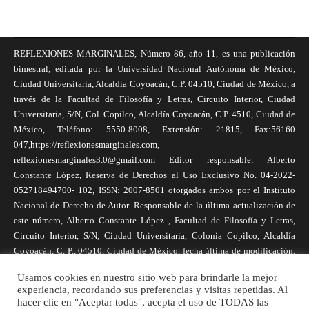
REFLEXIONES MARGINALES, Número 86, año 11, es una publicación
bimestral, editada por la Universidad Nacional Autónoma de México,
Ciudad Universitaria, Alcaldía Coyoacán, C.P. 04510, Ciudad de México, a
través de la Facultad de Filosofía y Letras, Circuito Interior, Ciudad
Universitaria, S/N, Col. Copilco, Alcaldía Coyoacán, C.P. 4510, Ciudad de
México, Teléfono: 5550-8008, Extensión: 21815, Fax:56160
047,https://reflexionesmarginales.com,
reflexionesmarginales3.0@gmail.com Editor responsable: Alberto
Constante López, Reserva de Derechos al Uso Exclusivo No. 04-2022-
052718494700- 102, ISSN: 2007-8501 otorgados ambos por el Instituto
Nacional de Derecho de Autor. Responsable de la última actualización de
este número, Alberto Constante López , Facultad de Filosofía y Letras,
Circuito Interior, S/N, Ciudad Universitaria, Colonia Copilco, Alcaldía
Coyoacán, C. P., 04510, Ciudad de México, fecha última de modificación,
1 de abril de 2025. Las opiniones expresadas por los autores no
Usamos cookies en nuestro sitio web para brindarle la mejor
necesariamente reflejan la postura de la revista, ni de Universidad Nacional
experiencia, recordando sus preferencias y visitas repetidas. Al
Autónoma de México. Los autores son responsables de los contenidos de
hacer clic en "Aceptar todas", acepta el uso de TODAS las