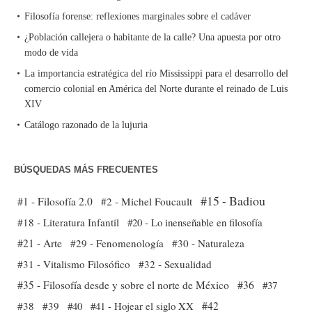
Filosofía forense: reflexiones marginales sobre el cadáver
¿Población callejera o habitante de la calle? Una apuesta por otro
modo de vida
La importancia estratégica del río Mississippi para el desarrollo del
comercio colonial en América del Norte durante el reinado de Luis
XIV
Catálogo razonado de la lujuria
BÚSQUEDAS MÁS FRECUENTES
#15 - Badiou
#1 - Filosofía 2.0
#2 - Michel Foucault
#18 - Literatura Infantil
#20 - Lo inenseñable en filosofía
#21 - Arte
#29 - Fenomenología
#30 - Naturaleza
#31 - Vitalismo Filosófico
#32 - Sexualidad
#35 - Filosofía desde y sobre el norte de México
#36
#37
#38
#39
#40
#41 - Hojear el siglo XX
#42