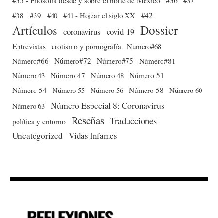
#35 - Filosofía desde y sobre el norte de México
#36
#37
#38
#39
#40
#41 - Hojear el siglo XX
#42
Dossier
Artículos
coronavirus
covid-19
Entrevistas
erotismo y pornografía
Numero#68
Número#66
Número#72
Número#75
Número#81
Número 51
Número 43
Número 47
Número 48
Número 54
Número 56
Número 58
Número 60
Número 55
Número Especial 8: Coronavirus
Número 63
Reseñas
Traducciones
política y entorno
Uncategorized
Vidas Infames