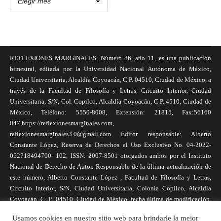
REFLEXIONES MARGINALES, Número 86, año 11, es una publicación
bimestral, editada por la Universidad Nacional Autónoma de México,
Ciudad Universitaria, Alcaldía Coyoacán, C.P. 04510, Ciudad de México, a
través de la Facultad de Filosofía y Letras, Circuito Interior, Ciudad
Universitaria, S/N, Col. Copilco, Alcaldía Coyoacán, C.P. 4510, Ciudad de
México, Teléfono: 5550-8008, Extensión: 21815, Fax:56160
047,https://reflexionesmarginales.com,
reflexionesmarginales3.0@gmail.com Editor responsable: Alberto
Constante López, Reserva de Derechos al Uso Exclusivo No. 04-2022-
052718494700- 102, ISSN: 2007-8501 otorgados ambos por el Instituto
Nacional de Derecho de Autor. Responsable de la última actualización de
este número, Alberto Constante López , Facultad de Filosofía y Letras,
Circuito Interior, S/N, Ciudad Universitaria, Colonia Copilco, Alcaldía
Coyoacán, C. P., 04510, Ciudad de México, fecha última de modificación,
1 de abril de 2025. Las opiniones expresadas por los autores no
Usamos cookies en nuestro sitio web para brindarle la mejor
necesariamente reflejan la postura de la revista, ni de Universidad Nacional