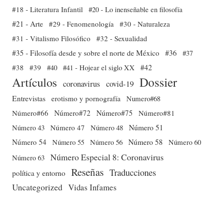
#18 - Literatura Infantil
#20 - Lo inenseñable en filosofía
#21 - Arte
#29 - Fenomenología
#30 - Naturaleza
#31 - Vitalismo Filosófico
#32 - Sexualidad
#35 - Filosofía desde y sobre el norte de México
#36
#37
#38
#39
#40
#41 - Hojear el siglo XX
#42
Dossier
Artículos
coronavirus
covid-19
Entrevistas
erotismo y pornografía
Numero#68
Número#66
Número#72
Número#75
Número#81
Número 51
Número 43
Número 47
Número 48
Número 54
Número 56
Número 58
Número 60
Número 55
Número Especial 8: Coronavirus
Número 63
Reseñas
Traducciones
política y entorno
Uncategorized
Vidas Infames