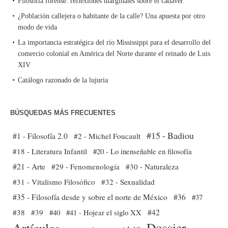
Filosofía forense: reflexiones marginales sobre el cadáver
¿Población callejera o habitante de la calle? Una apuesta por otro
modo de vida
La importancia estratégica del río Mississippi para el desarrollo del
comercio colonial en América del Norte durante el reinado de Luis
XIV
Catálogo razonado de la lujuria
BÚSQUEDAS MÁS FRECUENTES
#15 - Badiou
#1 - Filosofía 2.0
#2 - Michel Foucault
#18 - Literatura Infantil
#20 - Lo inenseñable en filosofía
#21 - Arte
#29 - Fenomenología
#30 - Naturaleza
#31 - Vitalismo Filosófico
#32 - Sexualidad
#35 - Filosofía desde y sobre el norte de México
#36
#37
#38
#39
#40
#41 - Hojear el siglo XX
#42
Dossier
Artículos