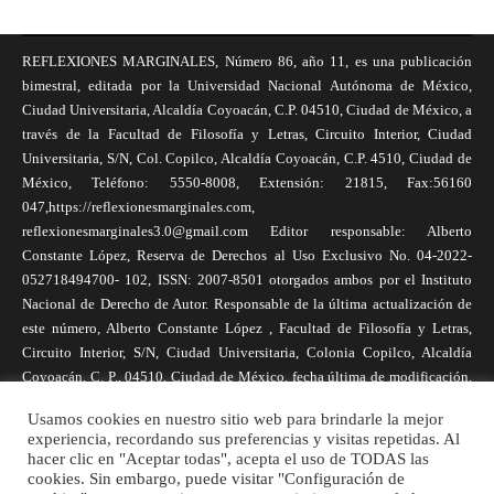
REFLEXIONES MARGINALES, Número 86, año 11, es una publicación
bimestral, editada por la Universidad Nacional Autónoma de México,
Ciudad Universitaria, Alcaldía Coyoacán, C.P. 04510, Ciudad de México, a
través de la Facultad de Filosofía y Letras, Circuito Interior, Ciudad
Universitaria, S/N, Col. Copilco, Alcaldía Coyoacán, C.P. 4510, Ciudad de
México, Teléfono: 5550-8008, Extensión: 21815, Fax:56160
047,https://reflexionesmarginales.com,
reflexionesmarginales3.0@gmail.com Editor responsable: Alberto
Constante López, Reserva de Derechos al Uso Exclusivo No. 04-2022-
052718494700- 102, ISSN: 2007-8501 otorgados ambos por el Instituto
Nacional de Derecho de Autor. Responsable de la última actualización de
este número, Alberto Constante López , Facultad de Filosofía y Letras,
Circuito Interior, S/N, Ciudad Universitaria, Colonia Copilco, Alcaldía
Coyoacán, C. P., 04510, Ciudad de México, fecha última de modificación,
1 de abril de 2025. Las opiniones expresadas por los autores no
Usamos cookies en nuestro sitio web para brindarle la mejor
necesariamente reflejan la postura de la revista, ni de Universidad Nacional
experiencia, recordando sus preferencias y visitas repetidas. Al
Autónoma de México. Los autores son responsables de los contenidos de
hacer clic en "Aceptar todas", acepta el uso de TODAS las
sus artículos. Se autoriza la reproducción total o parcial de los textos aquí
cookies. Sin embargo, puede visitar "Configuración de