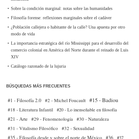
Sobre la condición marginal: notas sobre las humanidades
Filosofía forense: reflexiones marginales sobre el cadáver
¿Población callejera o habitante de la calle? Una apuesta por otro
modo de vida
La importancia estratégica del río Mississippi para el desarrollo del
comercio colonial en América del Norte durante el reinado de Luis
XIV
Catálogo razonado de la lujuria
BÚSQUEDAS MÁS FRECUENTES
#15 - Badiou
#1 - Filosofía 2.0
#2 - Michel Foucault
#18 - Literatura Infantil
#20 - Lo inenseñable en filosofía
#21 - Arte
#29 - Fenomenología
#30 - Naturaleza
#31 - Vitalismo Filosófico
#32 - Sexualidad
#35 - Filosofía desde y sobre el norte de México
#36
#37