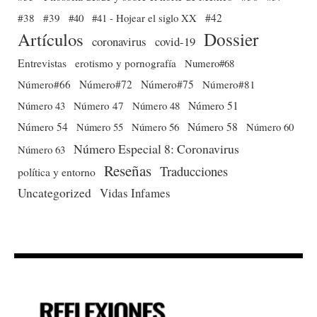
#38
#39
#40
#41 - Hojear el siglo XX
#42
Dossier
Artículos
coronavirus
covid-19
Entrevistas
erotismo y pornografía
Numero#68
Número#66
Número#72
Número#75
Número#81
Número 51
Número 43
Número 47
Número 48
Número 54
Número 56
Número 58
Número 60
Número 55
Número Especial 8: Coronavirus
Número 63
Reseñas
Traducciones
política y entorno
Uncategorized
Vidas Infames