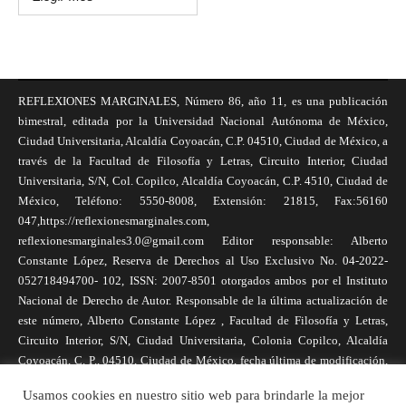
REFLEXIONES MARGINALES, Número 86, año 11, es una publicación
bimestral, editada por la Universidad Nacional Autónoma de México,
Ciudad Universitaria, Alcaldía Coyoacán, C.P. 04510, Ciudad de México, a
través de la Facultad de Filosofía y Letras, Circuito Interior, Ciudad
Universitaria, S/N, Col. Copilco, Alcaldía Coyoacán, C.P. 4510, Ciudad de
México, Teléfono: 5550-8008, Extensión: 21815, Fax:56160
047,https://reflexionesmarginales.com,
reflexionesmarginales3.0@gmail.com Editor responsable: Alberto
Constante López, Reserva de Derechos al Uso Exclusivo No. 04-2022-
052718494700- 102, ISSN: 2007-8501 otorgados ambos por el Instituto
Nacional de Derecho de Autor. Responsable de la última actualización de
este número, Alberto Constante López , Facultad de Filosofía y Letras,
Circuito Interior, S/N, Ciudad Universitaria, Colonia Copilco, Alcaldía
Coyoacán, C. P., 04510, Ciudad de México, fecha última de modificación,
1 de abril de 2025. Las opiniones expresadas por los autores no
Usamos cookies en nuestro sitio web para brindarle la mejor
necesariamente reflejan la postura de la revista, ni de Universidad Nacional