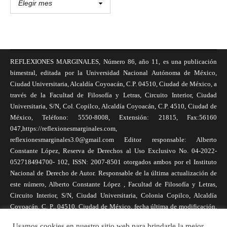
REFLEXIONES MARGINALES, Número 86, año 11, es una publicación
bimestral, editada por la Universidad Nacional Autónoma de México,
Ciudad Universitaria, Alcaldía Coyoacán, C.P. 04510, Ciudad de México, a
través de la Facultad de Filosofía y Letras, Circuito Interior, Ciudad
Universitaria, S/N, Col. Copilco, Alcaldía Coyoacán, C.P. 4510, Ciudad de
México, Teléfono: 5550-8008, Extensión: 21815, Fax:56160
047,https://reflexionesmarginales.com,
reflexionesmarginales3.0@gmail.com Editor responsable: Alberto
Constante López, Reserva de Derechos al Uso Exclusivo No. 04-2022-
052718494700- 102, ISSN: 2007-8501 otorgados ambos por el Instituto
Nacional de Derecho de Autor. Responsable de la última actualización de
este número, Alberto Constante López , Facultad de Filosofía y Letras,
Circuito Interior, S/N, Ciudad Universitaria, Colonia Copilco, Alcaldía
Coyoacán, C. P., 04510, Ciudad de México, fecha última de modificación,
1 de abril de 2025. Las opiniones expresadas por los autores no
Usamos cookies en nuestro sitio web para brindarle la mejor