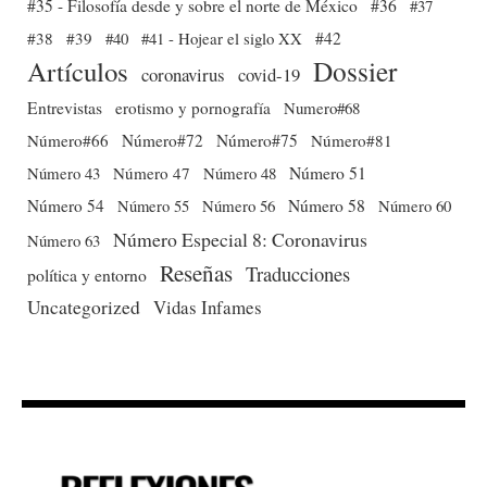
#35 - Filosofía desde y sobre el norte de México
#36
#37
#38
#39
#40
#41 - Hojear el siglo XX
#42
Dossier
Artículos
coronavirus
covid-19
Entrevistas
erotismo y pornografía
Numero#68
Número#66
Número#72
Número#75
Número#81
Número 51
Número 43
Número 47
Número 48
Número 54
Número 56
Número 58
Número 60
Número 55
Número Especial 8: Coronavirus
Número 63
Reseñas
Traducciones
política y entorno
Uncategorized
Vidas Infames