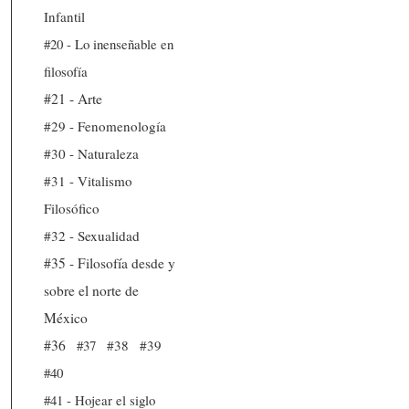
Infantil
#20 - Lo inenseñable en
filosofía
#21 - Arte
#29 - Fenomenología
#30 - Naturaleza
#31 - Vitalismo
Filosófico
#32 - Sexualidad
#35 - Filosofía desde y
sobre el norte de
México
#36
#37
#38
#39
#40
#41 - Hojear el siglo