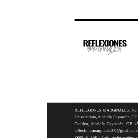
REFLEXIONES MARGINALES, Número 8
Universitaria, Alcaldía Coyoacán, C.P.
Copilco, Alcaldía Coyoacán, C.P. 4
reflexionesmarginales3.0@gmail.com 
ISSN: 2007-8501 otorgados ambos por 