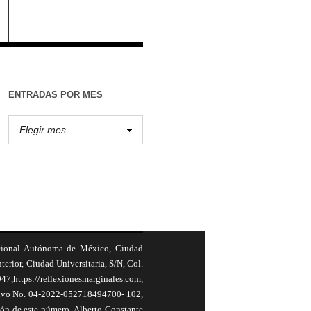
ENTRADAS POR MES
cional Autónoma de México, Ciudad
terior, Ciudad Universitaria, S/N, Col.
,https://reflexionesmarginales.com,
usivo No. 04-2022-052718494700- 102,
ión de este número, Alberto Constante