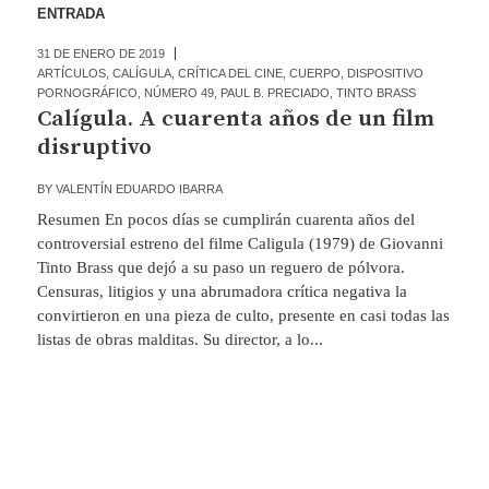
ENTRADA
31 DE ENERO DE 2019
ARTÍCULOS
,
CALÍGULA
,
CRÍTICA DEL CINE
,
CUERPO
,
DISPOSITIVO
PORNOGRÁFICO
,
NÚMERO 49
,
PAUL B. PRECIADO
,
TINTO BRASS
Calígula. A cuarenta años de un film
disruptivo
BY
VALENTÍN EDUARDO IBARRA
Resumen En pocos días se cumplirán cuarenta años del
controversial estreno del filme Caligula (1979) de Giovanni
Tinto Brass que dejó a su paso un reguero de pólvora.
Censuras, litigios y una abrumadora crítica negativa la
convirtieron en una pieza de culto, presente en casi todas las
listas de obras malditas. Su director, a lo...