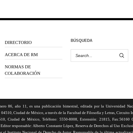
BÚSQUEDA
DIRECTORIO
ACERCA DE RM
NORMAS DE
COLABORACIÓN
6, año 11, es una publicación bimestral, editada por la Universidad Na
 04510, Ciudad de México, a través de la Facultad de Filosofía y Letras, Circuito In
510, Ciudad de México, Teléfono: 5550-8008, Extensión: 21815, Fax:56160 047
Editor responsable: Alberto Constante López, Reserva de Derechos al Uso Excl
el Instituto Nacional de Derecho de Autor. Responsable de la última actualizac