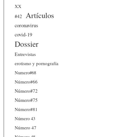
XX
Artículos
#42
coronavirus
covid-19
Dossier
Entrevistas
erotismo y pornografía
Numero#68
Número#66
Número#72
Número#75
Número#81
Número 43
Número 47
Número 48