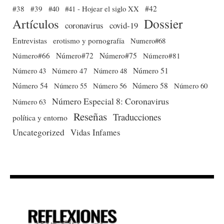
#38
#39
#40
#41 - Hojear el siglo XX
#42
Dossier
Artículos
coronavirus
covid-19
Entrevistas
erotismo y pornografía
Numero#68
Número#66
Número#72
Número#75
Número#81
Número 51
Número 43
Número 47
Número 48
Número 54
Número 56
Número 58
Número 60
Número 55
Número Especial 8: Coronavirus
Número 63
Reseñas
Traducciones
política y entorno
Uncategorized
Vidas Infames