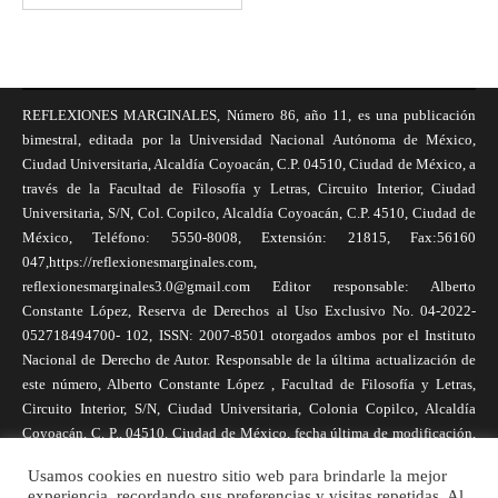
REFLEXIONES MARGINALES, Número 86, año 11, es una publicación
bimestral, editada por la Universidad Nacional Autónoma de México,
Ciudad Universitaria, Alcaldía Coyoacán, C.P. 04510, Ciudad de México, a
través de la Facultad de Filosofía y Letras, Circuito Interior, Ciudad
Universitaria, S/N, Col. Copilco, Alcaldía Coyoacán, C.P. 4510, Ciudad de
México, Teléfono: 5550-8008, Extensión: 21815, Fax:56160
047,https://reflexionesmarginales.com,
reflexionesmarginales3.0@gmail.com Editor responsable: Alberto
Constante López, Reserva de Derechos al Uso Exclusivo No. 04-2022-
052718494700- 102, ISSN: 2007-8501 otorgados ambos por el Instituto
Nacional de Derecho de Autor. Responsable de la última actualización de
este número, Alberto Constante López , Facultad de Filosofía y Letras,
Circuito Interior, S/N, Ciudad Universitaria, Colonia Copilco, Alcaldía
Coyoacán, C. P., 04510, Ciudad de México, fecha última de modificación,
1 de abril de 2025. Las opiniones expresadas por los autores no
Usamos cookies en nuestro sitio web para brindarle la mejor
necesariamente reflejan la postura de la revista, ni de Universidad Nacional
experiencia, recordando sus preferencias y visitas repetidas. Al