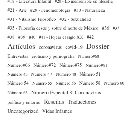
#18 - Literatura Infantil
#20 - Lo inenseñable en filosofía
#21 - Arte
#29 - Fenomenología
#30 - Naturaleza
#31 - Vitalismo Filosófico
#32 - Sexualidad
#35 - Filosofía desde y sobre el norte de México
#36
#37
#38
#39
#40
#41 - Hojear el siglo XX
#42
Dossier
Artículos
coronavirus
covid-19
Entrevistas
erotismo y pornografía
Numero#68
Número#66
Número#72
Número#75
Número#81
Número 51
Número 43
Número 47
Número 48
Número 54
Número 56
Número 58
Número 60
Número 55
Número Especial 8: Coronavirus
Número 63
Reseñas
Traducciones
política y entorno
Uncategorized
Vidas Infames