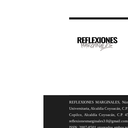
REFLEXIONES MARGINALES, Número 8
Universitaria, Alcaldía Coyoacán, C.P.
Copilco, Alcaldía Coyoacán, C.P. 4
reflexionesmarginales3.0@gmail.com 
ISSN: 2007-8501 otorgados ambos por 