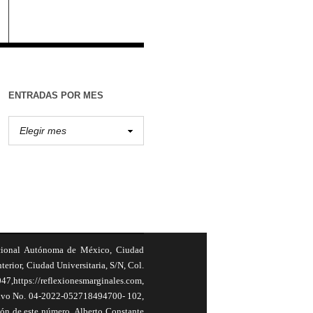
ENTRADAS POR MES
cional Autónoma de México, Ciudad
terior, Ciudad Universitaria, S/N, Col.
,https://reflexionesmarginales.com,
usivo No. 04-2022-052718494700- 102,
ión de este número, Alberto Constante