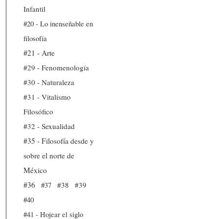
Infantil
#20 - Lo inenseñable en
filosofía
#21 - Arte
#29 - Fenomenología
#30 - Naturaleza
#31 - Vitalismo
Filosófico
#32 - Sexualidad
#35 - Filosofía desde y
sobre el norte de
México
#36
#37
#38
#39
#40
#41 - Hojear el siglo