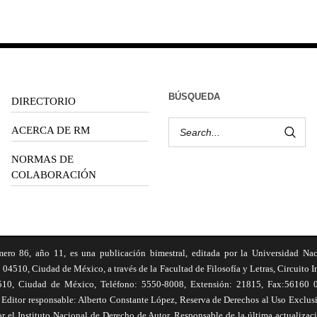
BÚSQUEDA
DIRECTORIO
ACERCA DE RM
NORMAS DE
COLABORACIÓN
6, año 11, es una publicación bimestral, editada por la Universidad Na
 04510, Ciudad de México, a través de la Facultad de Filosofía y Letras, Circuito In
510, Ciudad de México, Teléfono: 5550-8008, Extensión: 21815, Fax:56160 047
Editor responsable: Alberto Constante López, Reserva de Derechos al Uso Excl
el Instituto Nacional de Derecho de Autor. Responsable de la última actualizac