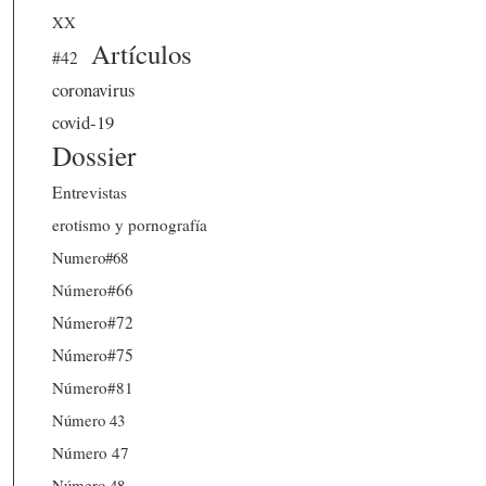
XX
Artículos
#42
coronavirus
covid-19
Dossier
Entrevistas
erotismo y pornografía
Numero#68
Número#66
Número#72
Número#75
Número#81
Número 43
Número 47
Número 48