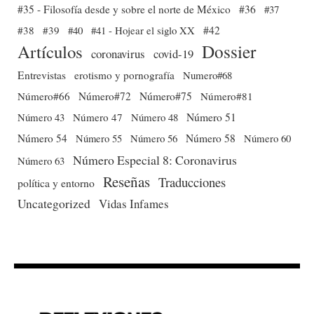
#35 - Filosofía desde y sobre el norte de México
#36
#37
#38
#39
#40
#41 - Hojear el siglo XX
#42
Dossier
Artículos
coronavirus
covid-19
Entrevistas
erotismo y pornografía
Numero#68
Número#66
Número#72
Número#75
Número#81
Número 51
Número 43
Número 47
Número 48
Número 54
Número 56
Número 58
Número 60
Número 55
Número Especial 8: Coronavirus
Número 63
Reseñas
Traducciones
política y entorno
Uncategorized
Vidas Infames