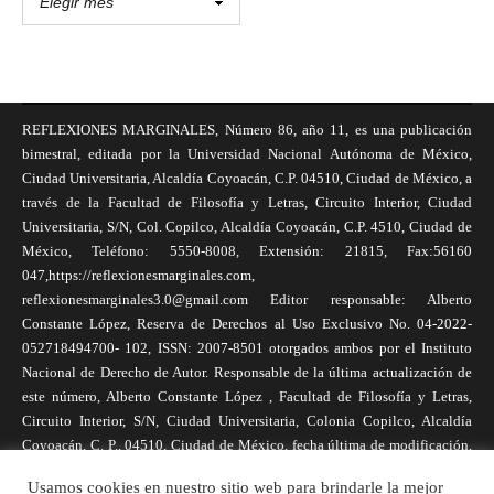
REFLEXIONES MARGINALES, Número 86, año 11, es una publicación
bimestral, editada por la Universidad Nacional Autónoma de México,
Ciudad Universitaria, Alcaldía Coyoacán, C.P. 04510, Ciudad de México, a
través de la Facultad de Filosofía y Letras, Circuito Interior, Ciudad
Universitaria, S/N, Col. Copilco, Alcaldía Coyoacán, C.P. 4510, Ciudad de
México, Teléfono: 5550-8008, Extensión: 21815, Fax:56160
047,https://reflexionesmarginales.com,
reflexionesmarginales3.0@gmail.com Editor responsable: Alberto
Constante López, Reserva de Derechos al Uso Exclusivo No. 04-2022-
052718494700- 102, ISSN: 2007-8501 otorgados ambos por el Instituto
Nacional de Derecho de Autor. Responsable de la última actualización de
este número, Alberto Constante López , Facultad de Filosofía y Letras,
Circuito Interior, S/N, Ciudad Universitaria, Colonia Copilco, Alcaldía
Coyoacán, C. P., 04510, Ciudad de México, fecha última de modificación,
1 de abril de 2025. Las opiniones expresadas por los autores no
Usamos cookies en nuestro sitio web para brindarle la mejor
necesariamente reflejan la postura de la revista, ni de Universidad Nacional