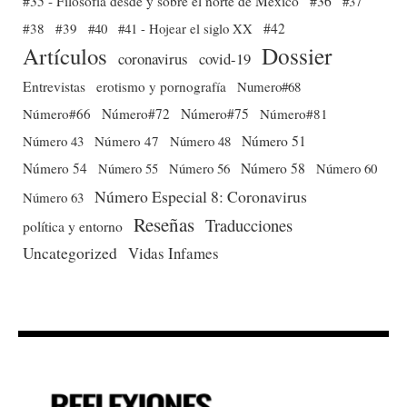
#35 - Filosofía desde y sobre el norte de México
#36
#37
#38
#39
#40
#41 - Hojear el siglo XX
#42
Dossier
Artículos
coronavirus
covid-19
Entrevistas
erotismo y pornografía
Numero#68
Número#66
Número#72
Número#75
Número#81
Número 51
Número 43
Número 47
Número 48
Número 54
Número 56
Número 58
Número 60
Número 55
Número Especial 8: Coronavirus
Número 63
Reseñas
Traducciones
política y entorno
Uncategorized
Vidas Infames