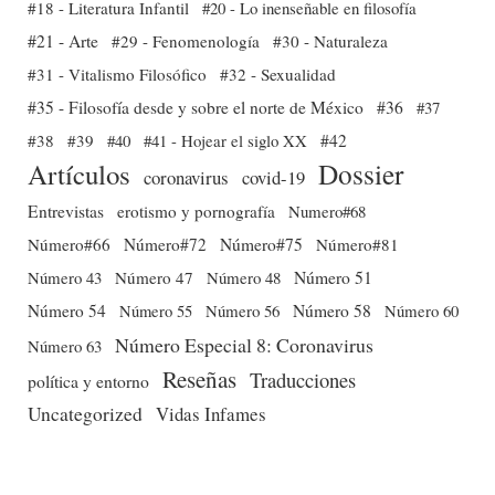
#18 - Literatura Infantil
#20 - Lo inenseñable en filosofía
#21 - Arte
#29 - Fenomenología
#30 - Naturaleza
#31 - Vitalismo Filosófico
#32 - Sexualidad
#35 - Filosofía desde y sobre el norte de México
#36
#37
#38
#39
#40
#41 - Hojear el siglo XX
#42
Dossier
Artículos
coronavirus
covid-19
Entrevistas
erotismo y pornografía
Numero#68
Número#66
Número#72
Número#75
Número#81
Número 51
Número 43
Número 47
Número 48
Número 54
Número 56
Número 58
Número 60
Número 55
Número Especial 8: Coronavirus
Número 63
Reseñas
Traducciones
política y entorno
Uncategorized
Vidas Infames