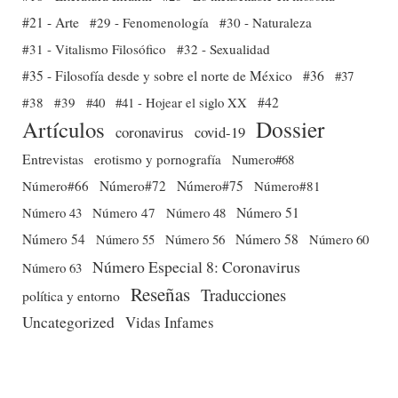
#21 - Arte
#29 - Fenomenología
#30 - Naturaleza
#31 - Vitalismo Filosófico
#32 - Sexualidad
#35 - Filosofía desde y sobre el norte de México
#36
#37
#38
#39
#40
#41 - Hojear el siglo XX
#42
Dossier
Artículos
coronavirus
covid-19
Entrevistas
erotismo y pornografía
Numero#68
Número#66
Número#72
Número#75
Número#81
Número 51
Número 43
Número 47
Número 48
Número 54
Número 56
Número 58
Número 60
Número 55
Número Especial 8: Coronavirus
Número 63
Reseñas
Traducciones
política y entorno
Uncategorized
Vidas Infames