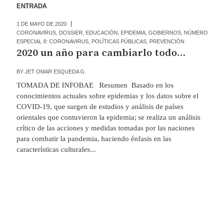
ENTRADA
1 DE MAYO DE 2020
CORONAVIRUS
,
DOSSIER
,
EDUCACIÓN
,
EPIDEMIA
,
GOBIERNOS
,
NÚMERO
ESPECIAL 8: CORONAVIRUS
,
POLÍTICAS PÚBLICAS
,
PREVENCIÓN
2020 un año para cambiarlo todo…
BY
JET OMAR ESQUEDA G.
TOMADA DE INFOBAE Resumen Basado en los
conocimientos actuales sobre epidemias y los datos sobre el
COVID-19, que surgen de estudios y análisis de países
orientales que contuvieron la epidemia; se realiza un análisis
crítico de las acciones y medidas tomadas por las naciones
para combatir la pandemia, haciendo énfasis en las
características culturales...