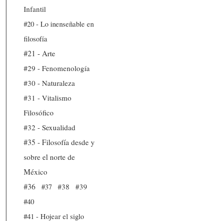
Infantil
#20 - Lo inenseñable en
filosofía
#21 - Arte
#29 - Fenomenología
#30 - Naturaleza
#31 - Vitalismo
Filosófico
#32 - Sexualidad
#35 - Filosofía desde y
sobre el norte de
México
#36
#37
#38
#39
#40
#41 - Hojear el siglo