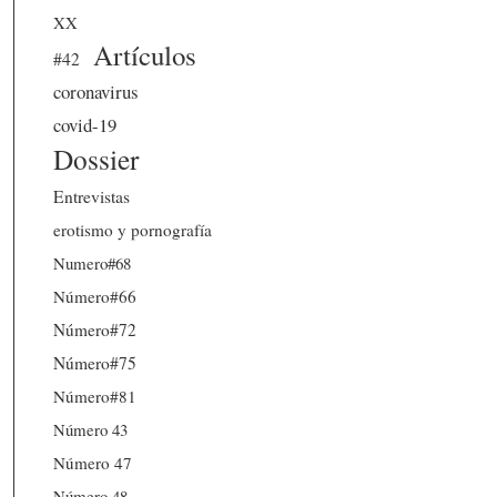
XX
Artículos
#42
coronavirus
covid-19
Dossier
Entrevistas
erotismo y pornografía
Numero#68
Número#66
Número#72
Número#75
Número#81
Número 43
Número 47
Número 48