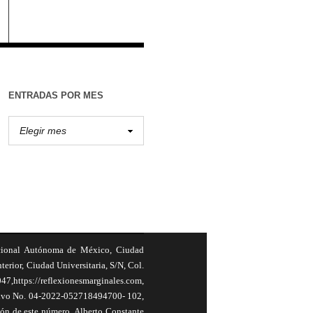
ENTRADAS POR MES
cional Autónoma de México, Ciudad
terior, Ciudad Universitaria, S/N, Col.
,https://reflexionesmarginales.com,
usivo No. 04-2022-052718494700- 102,
ión de este número, Alberto Constante