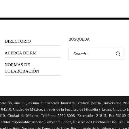
BÚSQUEDA
DIRECTORIO
ACERCA DE RM
NORMAS DE
COLABORACIÓN
6, año 11, es una publicación bimestral, editada por la Universidad Na
 04510, Ciudad de México, a través de la Facultad de Filosofía y Letras, Circuito In
510, Ciudad de México, Teléfono: 5550-8008, Extensión: 21815, Fax:56160 047
Editor responsable: Alberto Constante López, Reserva de Derechos al Uso Excl
el Instituto Nacional de Derecho de Autor. Responsable de la última actualizac