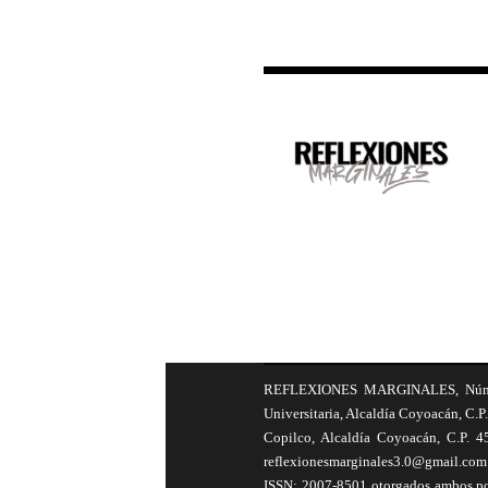
REFLEXIONES MARGINALES, Número 8
Universitaria, Alcaldía Coyoacán, C.P.
Copilco, Alcaldía Coyoacán, C.P. 4
reflexionesmarginales3.0@gmail.com 
ISSN: 2007-8501 otorgados ambos por 