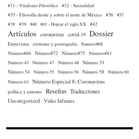
#31 - Vitalismo Filosófico
#32 - Sexualidad
#35 - Filosofía desde y sobre el norte de México
#36
#37
#38
#39
#40
#41 - Hojear el siglo XX
#42
Dossier
Artículos
coronavirus
covid-19
Entrevistas
erotismo y pornografía
Numero#68
Número#66
Número#72
Número#75
Número#81
Número 51
Número 43
Número 47
Número 48
Número 54
Número 56
Número 58
Número 60
Número 55
Número Especial 8: Coronavirus
Número 63
Reseñas
Traducciones
política y entorno
Uncategorized
Vidas Infames