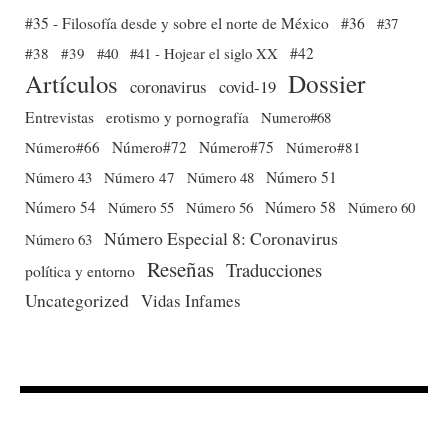
#35 - Filosofía desde y sobre el norte de México
#36
#37
#38
#39
#40
#41 - Hojear el siglo XX
#42
Dossier
Artículos
coronavirus
covid-19
Entrevistas
erotismo y pornografía
Numero#68
Número#66
Número#72
Número#75
Número#81
Número 51
Número 43
Número 47
Número 48
Número 54
Número 56
Número 58
Número 60
Número 55
Número Especial 8: Coronavirus
Número 63
Reseñas
Traducciones
política y entorno
Uncategorized
Vidas Infames