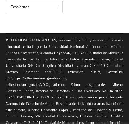
REFLEXIONES MARGINALES, Número 86, año 11, es una publicación
bimestral, editada por la Universidad Nacional Autónoma de México,
Ciudad Universitaria, Alcaldía Coyoacán, C.P. 04510, Ciudad de México, a
través de la Facultad de Filosofía y Letras, Circuito Interior, Ciudad
Universitaria, S/N, Col. Copilco, Alcaldía Coyoacán, C.P. 4510, Ciudad de
México, Teléfono: 5550-8008, Extensión: 21815, Fax:56160
047,https://reflexionesmarginales.com,
reflexionesmarginales3.0@gmail.com Editor responsable: Alberto
Constante López, Reserva de Derechos al Uso Exclusivo No. 04-2022-
052718494700- 102, ISSN: 2007-8501 otorgados ambos por el Instituto
Nacional de Derecho de Autor. Responsable de la última actualización de
este número, Alberto Constante López , Facultad de Filosofía y Letras,
Circuito Interior, S/N, Ciudad Universitaria, Colonia Copilco, Alcaldía
Coyoacán, C. P., 04510, Ciudad de México, fecha última de modificación,
1 de abril de 2025. Las opiniones expresadas por los autores no