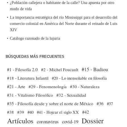
¿Población callejera o habitante de la calle? Una apuesta por otro
modo de vida
La importancia estratégica del río Mississippi para el desarrollo del
comercio colonial en América del Norte durante el reinado de Luis
XIV
Catálogo razonado de la lujuria
BÚSQUEDAS MÁS FRECUENTES
#15 - Badiou
#1 - Filosofía 2.0
#2 - Michel Foucault
#18 - Literatura Infantil
#20 - Lo inenseñable en filosofía
#21 - Arte
#29 - Fenomenología
#30 - Naturaleza
#31 - Vitalismo Filosófico
#32 - Sexualidad
#35 - Filosofía desde y sobre el norte de México
#36
#37
#38
#39
#40
#41 - Hojear el siglo XX
#42
Dossier
Artículos
coronavirus
covid-19