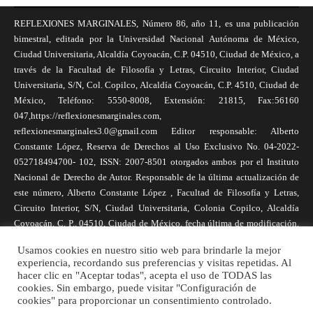
REFLEXIONES MARGINALES, Número 86, año 11, es una publicación
bimestral, editada por la Universidad Nacional Autónoma de México,
Ciudad Universitaria, Alcaldía Coyoacán, C.P. 04510, Ciudad de México, a
través de la Facultad de Filosofía y Letras, Circuito Interior, Ciudad
Universitaria, S/N, Col. Copilco, Alcaldía Coyoacán, C.P. 4510, Ciudad de
México, Teléfono: 5550-8008, Extensión: 21815, Fax:56160
047,https://reflexionesmarginales.com,
reflexionesmarginales3.0@gmail.com Editor responsable: Alberto
Constante López, Reserva de Derechos al Uso Exclusivo No. 04-2022-
052718494700- 102, ISSN: 2007-8501 otorgados ambos por el Instituto
Nacional de Derecho de Autor. Responsable de la última actualización de
este número, Alberto Constante López , Facultad de Filosofía y Letras,
Circuito Interior, S/N, Ciudad Universitaria, Colonia Copilco, Alcaldía
Coyoacán, C. P., 04510, Ciudad de México, fecha última de modificación,
1 de abril de 2025. Las opiniones expresadas por los autores no
Usamos cookies en nuestro sitio web para brindarle la mejor
necesariamente reflejan la postura de la revista, ni de Universidad Nacional
experiencia, recordando sus preferencias y visitas repetidas. Al
Autónoma de México. Los autores son responsables de los contenidos de
hacer clic en "Aceptar todas", acepta el uso de TODAS las
sus artículos. Se autoriza la reproducción total o parcial de los textos aquí
cookies. Sin embargo, puede visitar "Configuración de
cookies" para proporcionar un consentimiento controlado.
publicados siempre y cuando se cite la fuente completa y la dirección