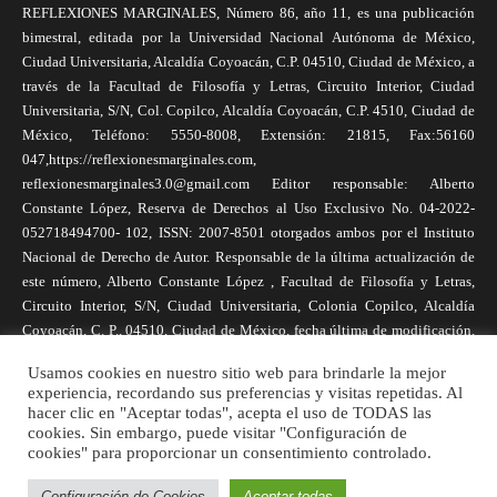
REFLEXIONES MARGINALES, Número 86, año 11, es una publicación
bimestral, editada por la Universidad Nacional Autónoma de México,
Ciudad Universitaria, Alcaldía Coyoacán, C.P. 04510, Ciudad de México, a
través de la Facultad de Filosofía y Letras, Circuito Interior, Ciudad
Universitaria, S/N, Col. Copilco, Alcaldía Coyoacán, C.P. 4510, Ciudad de
México, Teléfono: 5550-8008, Extensión: 21815, Fax:56160
047,https://reflexionesmarginales.com,
reflexionesmarginales3.0@gmail.com Editor responsable: Alberto
Constante López, Reserva de Derechos al Uso Exclusivo No. 04-2022-
052718494700- 102, ISSN: 2007-8501 otorgados ambos por el Instituto
Nacional de Derecho de Autor. Responsable de la última actualización de
este número, Alberto Constante López , Facultad de Filosofía y Letras,
Circuito Interior, S/N, Ciudad Universitaria, Colonia Copilco, Alcaldía
Coyoacán, C. P., 04510, Ciudad de México, fecha última de modificación,
1 de abril de 2025. Las opiniones expresadas por los autores no
Usamos cookies en nuestro sitio web para brindarle la mejor
necesariamente reflejan la postura de la revista, ni de Universidad Nacional
experiencia, recordando sus preferencias y visitas repetidas. Al
Autónoma de México. Los autores son responsables de los contenidos de
hacer clic en "Aceptar todas", acepta el uso de TODAS las
sus artículos. Se autoriza la reproducción total o parcial de los textos aquí
cookies. Sin embargo, puede visitar "Configuración de
cookies" para proporcionar un consentimiento controlado.
publicados siempre y cuando se cite la fuente completa y la dirección
electrónica de la publicación.
Configuración de Cookies
Aceptar todas