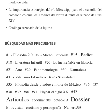
modo de vida
La importancia estratégica del río Mississippi para el desarrollo del
comercio colonial en América del Norte durante el reinado de Luis
XIV
Catálogo razonado de la lujuria
BÚSQUEDAS MÁS FRECUENTES
#15 - Badiou
#1 - Filosofía 2.0
#2 - Michel Foucault
#18 - Literatura Infantil
#20 - Lo inenseñable en filosofía
#21 - Arte
#29 - Fenomenología
#30 - Naturaleza
#31 - Vitalismo Filosófico
#32 - Sexualidad
#35 - Filosofía desde y sobre el norte de México
#36
#37
#38
#39
#40
#41 - Hojear el siglo XX
#42
Dossier
Artículos
coronavirus
covid-19
Entrevistas
erotismo y pornografía
Numero#68