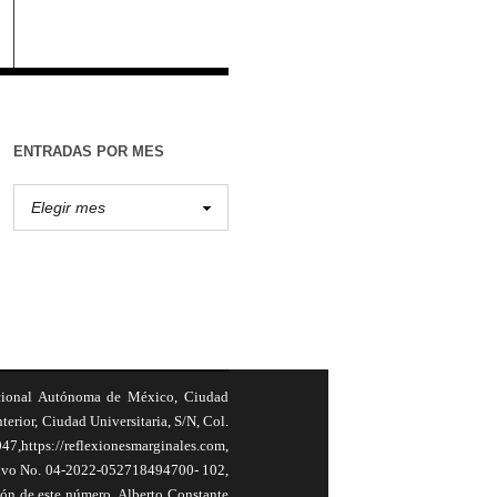
ENTRADAS POR MES
cional Autónoma de México, Ciudad
terior, Ciudad Universitaria, S/N, Col.
,https://reflexionesmarginales.com,
usivo No. 04-2022-052718494700- 102,
ión de este número, Alberto Constante