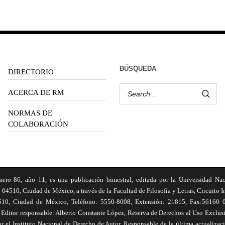
BÚSQUEDA
DIRECTORIO
ACERCA DE RM
NORMAS DE
COLABORACIÓN
6, año 11, es una publicación bimestral, editada por la Universidad Na
 04510, Ciudad de México, a través de la Facultad de Filosofía y Letras, Circuito In
510, Ciudad de México, Teléfono: 5550-8008, Extensión: 21815, Fax:56160 047
Editor responsable: Alberto Constante López, Reserva de Derechos al Uso Excl
el Instituto Nacional de Derecho de Autor. Responsable de la última actualizac