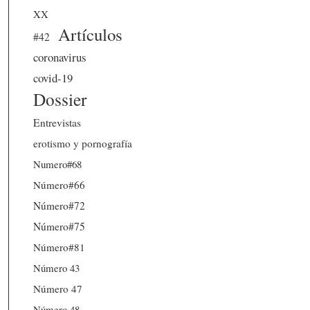
XX
Artículos
#42
coronavirus
covid-19
Dossier
Entrevistas
erotismo y pornografía
Numero#68
Número#66
Número#72
Número#75
Número#81
Número 43
Número 47
Número 48