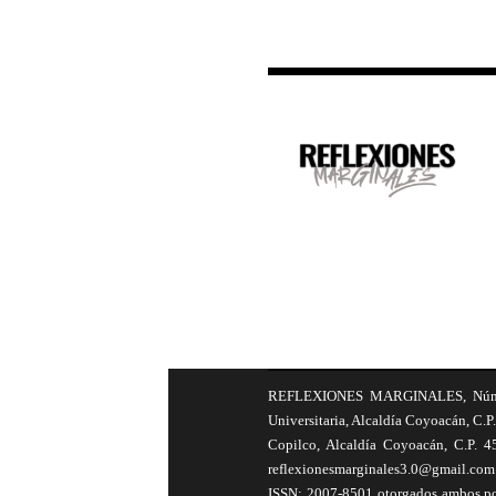
REFLEXIONES MARGINALES, Número 8
Universitaria, Alcaldía Coyoacán, C.P.
Copilco, Alcaldía Coyoacán, C.P. 4
reflexionesmarginales3.0@gmail.com 
ISSN: 2007-8501 otorgados ambos por 