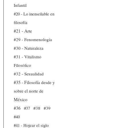
Infantil
#20 - Lo inenseñable en
filosofía
#21 - Arte
#29 - Fenomenología
#30 - Naturaleza
#31 - Vitalismo
Filosófico
#32 - Sexualidad
#35 - Filosofía desde y
sobre el norte de
México
#36
#37
#38
#39
#40
#41 - Hojear el siglo