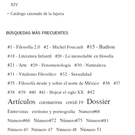
XIV
Catálogo razonado de la lujuria
BÚSQUEDAS MÁS FRECUENTES
#15 - Badiou
#1 - Filosofía 2.0
#2 - Michel Foucault
#18 - Literatura Infantil
#20 - Lo inenseñable en filosofía
#21 - Arte
#29 - Fenomenología
#30 - Naturaleza
#31 - Vitalismo Filosófico
#32 - Sexualidad
#35 - Filosofía desde y sobre el norte de México
#36
#37
#38
#39
#40
#41 - Hojear el siglo XX
#42
Dossier
Artículos
coronavirus
covid-19
Entrevistas
erotismo y pornografía
Numero#68
Número#66
Número#72
Número#75
Número#81
Número 51
Número 43
Número 47
Número 48