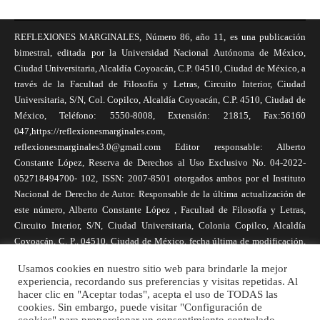
REFLEXIONES MARGINALES, Número 86, año 11, es una publicación
bimestral, editada por la Universidad Nacional Autónoma de México,
Ciudad Universitaria, Alcaldía Coyoacán, C.P. 04510, Ciudad de México, a
través de la Facultad de Filosofía y Letras, Circuito Interior, Ciudad
Universitaria, S/N, Col. Copilco, Alcaldía Coyoacán, C.P. 4510, Ciudad de
México, Teléfono: 5550-8008, Extensión: 21815, Fax:56160
047,https://reflexionesmarginales.com,
reflexionesmarginales3.0@gmail.com Editor responsable: Alberto
Constante López, Reserva de Derechos al Uso Exclusivo No. 04-2022-
052718494700- 102, ISSN: 2007-8501 otorgados ambos por el Instituto
Nacional de Derecho de Autor. Responsable de la última actualización de
este número, Alberto Constante López , Facultad de Filosofía y Letras,
Circuito Interior, S/N, Ciudad Universitaria, Colonia Copilco, Alcaldía
Coyoacán, C. P., 04510, Ciudad de México, fecha última de modificación,
1 de abril de 2025. Las opiniones expresadas por los autores no
Usamos cookies en nuestro sitio web para brindarle la mejor
necesariamente reflejan la postura de la revista, ni de Universidad Nacional
experiencia, recordando sus preferencias y visitas repetidas. Al
Autónoma de México. Los autores son responsables de los contenidos de
hacer clic en "Aceptar todas", acepta el uso de TODAS las
sus artículos. Se autoriza la reproducción total o parcial de los textos aquí
cookies. Sin embargo, puede visitar "Configuración de
publicados siempre y cuando se cite la fuente completa y la dirección