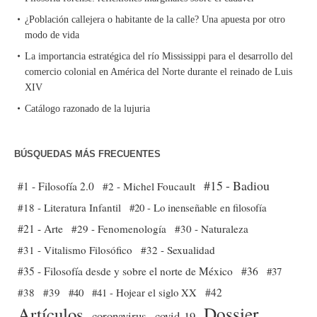
¿Población callejera o habitante de la calle? Una apuesta por otro
modo de vida
La importancia estratégica del río Mississippi para el desarrollo del
comercio colonial en América del Norte durante el reinado de Luis
XIV
Catálogo razonado de la lujuria
BÚSQUEDAS MÁS FRECUENTES
#15 - Badiou
#1 - Filosofía 2.0
#2 - Michel Foucault
#18 - Literatura Infantil
#20 - Lo inenseñable en filosofía
#21 - Arte
#29 - Fenomenología
#30 - Naturaleza
#31 - Vitalismo Filosófico
#32 - Sexualidad
#35 - Filosofía desde y sobre el norte de México
#36
#37
#38
#39
#40
#41 - Hojear el siglo XX
#42
Dossier
Artículos
coronavirus
covid-19