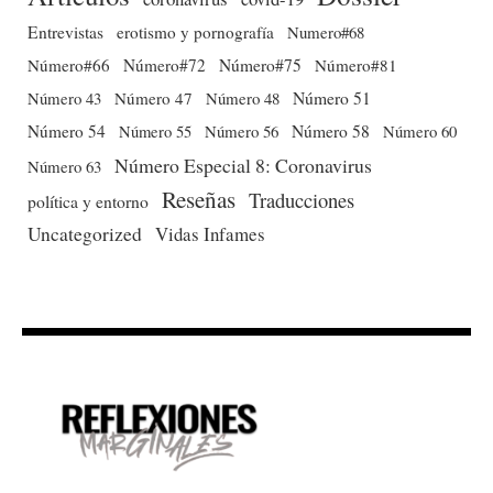
Entrevistas
erotismo y pornografía
Numero#68
Número#66
Número#72
Número#75
Número#81
Número 51
Número 43
Número 47
Número 48
Número 54
Número 56
Número 58
Número 60
Número 55
Número Especial 8: Coronavirus
Número 63
Reseñas
Traducciones
política y entorno
Uncategorized
Vidas Infames