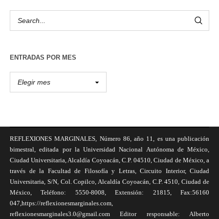
ENTRADAS POR MES
REFLEXIONES MARGINALES, Número 86, año 11, es una publicación
bimestral, editada por la Universidad Nacional Autónoma de México,
Ciudad Universitaria, Alcaldía Coyoacán, C.P. 04510, Ciudad de México, a
través de la Facultad de Filosofía y Letras, Circuito Interior, Ciudad
Universitaria, S/N, Col. Copilco, Alcaldía Coyoacán, C.P. 4510, Ciudad de
México, Teléfono: 5550-8008, Extensión: 21815, Fax:56160
047,https://reflexionesmarginales.com,
reflexionesmarginales3.0@gmail.com Editor responsable: Alberto