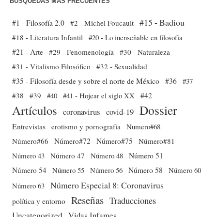
BÚSQUEDAS MÁS FRECUENTES
#15 - Badiou
#1 - Filosofía 2.0
#2 - Michel Foucault
#18 - Literatura Infantil
#20 - Lo inenseñable en filosofía
#21 - Arte
#29 - Fenomenología
#30 - Naturaleza
#31 - Vitalismo Filosófico
#32 - Sexualidad
#35 - Filosofía desde y sobre el norte de México
#36
#37
#38
#39
#40
#41 - Hojear el siglo XX
#42
Dossier
Artículos
coronavirus
covid-19
Entrevistas
erotismo y pornografía
Numero#68
Número#66
Número#72
Número#75
Número#81
Número 51
Número 43
Número 47
Número 48
Número 54
Número 56
Número 58
Número 60
Número 55
Número Especial 8: Coronavirus
Número 63
Reseñas
Traducciones
política y entorno
Uncategorized
Vidas Infames