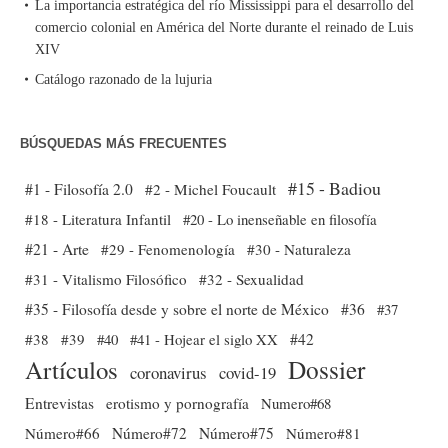
La importancia estratégica del río Mississippi para el desarrollo del
comercio colonial en América del Norte durante el reinado de Luis
XIV
Catálogo razonado de la lujuria
BÚSQUEDAS MÁS FRECUENTES
#15 - Badiou
#1 - Filosofía 2.0
#2 - Michel Foucault
#18 - Literatura Infantil
#20 - Lo inenseñable en filosofía
#21 - Arte
#29 - Fenomenología
#30 - Naturaleza
#31 - Vitalismo Filosófico
#32 - Sexualidad
#35 - Filosofía desde y sobre el norte de México
#36
#37
#38
#39
#40
#41 - Hojear el siglo XX
#42
Dossier
Artículos
coronavirus
covid-19
Entrevistas
erotismo y pornografía
Numero#68
Número#66
Número#72
Número#75
Número#81