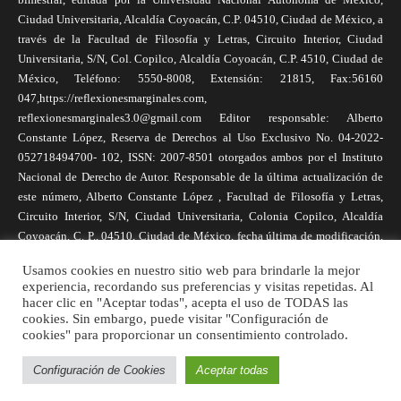
Ciudad Universitaria, Alcaldía Coyoacán, C.P. 04510, Ciudad de México, a
través de la Facultad de Filosofía y Letras, Circuito Interior, Ciudad
Universitaria, S/N, Col. Copilco, Alcaldía Coyoacán, C.P. 4510, Ciudad de
México, Teléfono: 5550-8008, Extensión: 21815, Fax:56160
047,https://reflexionesmarginales.com,
reflexionesmarginales3.0@gmail.com Editor responsable: Alberto
Constante López, Reserva de Derechos al Uso Exclusivo No. 04-2022-
052718494700- 102, ISSN: 2007-8501 otorgados ambos por el Instituto
Nacional de Derecho de Autor. Responsable de la última actualización de
este número, Alberto Constante López , Facultad de Filosofía y Letras,
Circuito Interior, S/N, Ciudad Universitaria, Colonia Copilco, Alcaldía
Coyoacán, C. P., 04510, Ciudad de México, fecha última de modificación,
1 de abril de 2025. Las opiniones expresadas por los autores no
Usamos cookies en nuestro sitio web para brindarle la mejor
necesariamente reflejan la postura de la revista, ni de Universidad Nacional
experiencia, recordando sus preferencias y visitas repetidas. Al
Autónoma de México. Los autores son responsables de los contenidos de
hacer clic en "Aceptar todas", acepta el uso de TODAS las
sus artículos. Se autoriza la reproducción total o parcial de los textos aquí
cookies. Sin embargo, puede visitar "Configuración de
cookies" para proporcionar un consentimiento controlado.
publicados siempre y cuando se cite la fuente completa y la dirección
electrónica de la publicación.
Configuración de Cookies
Aceptar todas