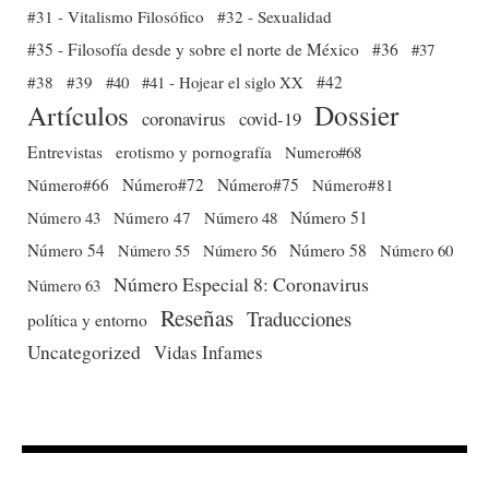
#31 - Vitalismo Filosófico
#32 - Sexualidad
#35 - Filosofía desde y sobre el norte de México
#36
#37
#38
#39
#40
#41 - Hojear el siglo XX
#42
Dossier
Artículos
coronavirus
covid-19
Entrevistas
erotismo y pornografía
Numero#68
Número#66
Número#72
Número#75
Número#81
Número 51
Número 43
Número 47
Número 48
Número 54
Número 56
Número 58
Número 60
Número 55
Número Especial 8: Coronavirus
Número 63
Reseñas
Traducciones
política y entorno
Uncategorized
Vidas Infames