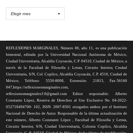
REFLEXIONES MARGINALES, Número 86, año 11, es una publicación
bimestral, editada por la Universidad Nacional Autónoma de México,
Ciudad Universitaria, Alcaldía Coyoacán, C.P. 04510, Ciudad de México, a
través de la Facultad de Filosofía y Letras, Circuito Interior, Ciudad
Universitaria, S/N, Col. Copilco, Alcaldía Coyoacán, C.P. 4510, Ciudad de
México, Teléfono: 5550-8008, Extensión: 21815, Fax:56160
047,https://reflexionesmarginales.com,
reflexionesmarginales3.0@gmail.com Editor responsable: Alberto
Constante López, Reserva de Derechos al Uso Exclusivo No. 04-2022-
052718494700- 102, ISSN: 2007-8501 otorgados ambos por el Instituto
Nacional de Derecho de Autor. Responsable de la última actualización de
este número, Alberto Constante López , Facultad de Filosofía y Letras,
Circuito Interior, S/N, Ciudad Universitaria, Colonia Copilco, Alcaldía
Coyoacán, C. P., 04510, Ciudad de México, fecha última de modificación,