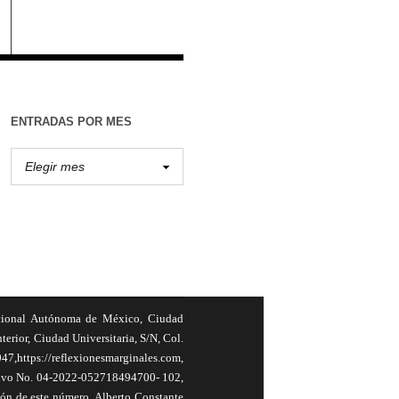
ENTRADAS POR MES
cional Autónoma de México, Ciudad
terior, Ciudad Universitaria, S/N, Col.
,https://reflexionesmarginales.com,
usivo No. 04-2022-052718494700- 102,
ión de este número, Alberto Constante