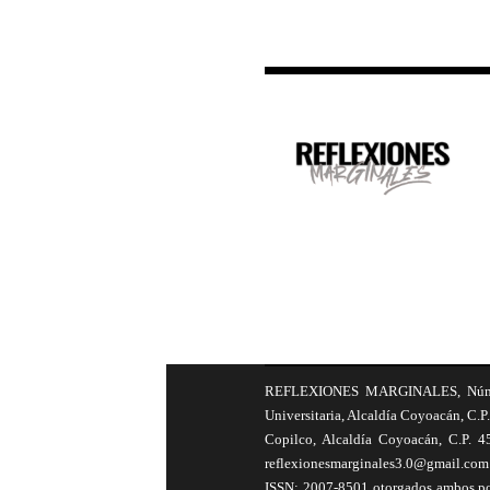
REFLEXIONES MARGINALES, Número 8
Universitaria, Alcaldía Coyoacán, C.P.
Copilco, Alcaldía Coyoacán, C.P. 4
reflexionesmarginales3.0@gmail.com 
ISSN: 2007-8501 otorgados ambos por 