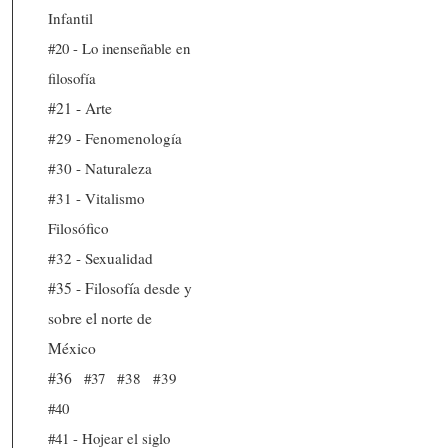
Infantil
#20 - Lo inenseñable en
filosofía
#21 - Arte
#29 - Fenomenología
#30 - Naturaleza
#31 - Vitalismo
Filosófico
#32 - Sexualidad
#35 - Filosofía desde y
sobre el norte de
México
#36
#37
#38
#39
#40
#41 - Hojear el siglo