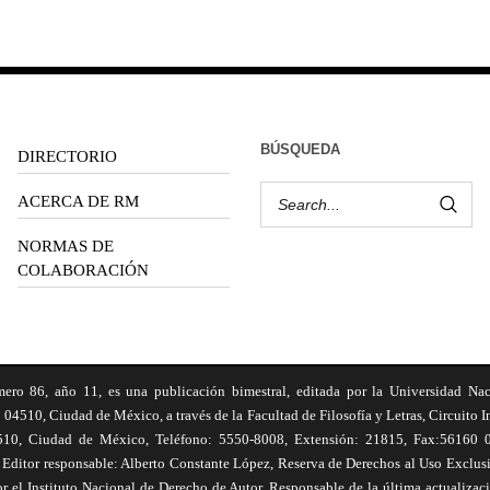
BÚSQUEDA
DIRECTORIO
ACERCA DE RM
NORMAS DE
COLABORACIÓN
6, año 11, es una publicación bimestral, editada por la Universidad Na
 04510, Ciudad de México, a través de la Facultad de Filosofía y Letras, Circuito In
510, Ciudad de México, Teléfono: 5550-8008, Extensión: 21815, Fax:56160 047
Editor responsable: Alberto Constante López, Reserva de Derechos al Uso Excl
el Instituto Nacional de Derecho de Autor. Responsable de la última actualizac