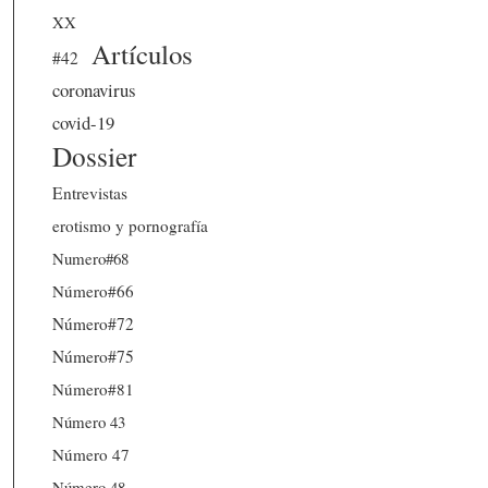
XX
Artículos
#42
coronavirus
covid-19
Dossier
Entrevistas
erotismo y pornografía
Numero#68
Número#66
Número#72
Número#75
Número#81
Número 43
Número 47
Número 48