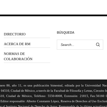
BÚSQUEDA
DIRECTORIO
ACERCA DE RM
NORMAS DE
COLABORACIÓN
6, año 11, es una publicación bimestral, editada por la Universidad Na
 04510, Ciudad de México, a través de la Facultad de Filosofía y Letras, Circuito In
510, Ciudad de México, Teléfono: 5550-8008, Extensión: 21815, Fax:56160 047
Editor responsable: Alberto Constante López, Reserva de Derechos al Uso Excl
el Instituto Nacional de Derecho de Autor. Responsable de la última actualizac