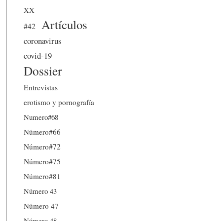
XX
Artículos
#42
coronavirus
covid-19
Dossier
Entrevistas
erotismo y pornografía
Numero#68
Número#66
Número#72
Número#75
Número#81
Número 43
Número 47
Número 48