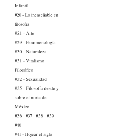
Infantil
#20 - Lo inenseñable en
filosofía
#21 - Arte
#29 - Fenomenología
#30 - Naturaleza
#31 - Vitalismo
Filosófico
#32 - Sexualidad
#35 - Filosofía desde y
sobre el norte de
México
#36
#37
#38
#39
#40
#41 - Hojear el siglo