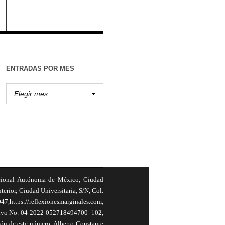
ENTRADAS POR MES
cional Autónoma de México, Ciudad
terior, Ciudad Universitaria, S/N, Col.
,https://reflexionesmarginales.com,
usivo No. 04-2022-052718494700- 102,
ión de este número, Alberto Constante