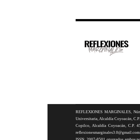
REFLEXIONES MARGINALES, Número 8
Universitaria, Alcaldía Coyoacán, C.P.
Copilco, Alcaldía Coyoacán, C.P. 4
reflexionesmarginales3.0@gmail.com 
ISSN: 2007-8501 otorgados ambos por 