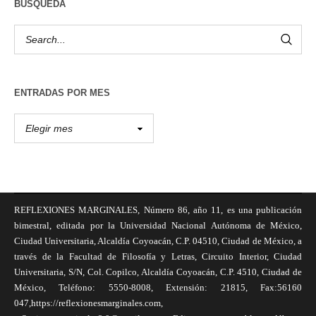
BÚSQUEDA
ENTRADAS POR MES
REFLEXIONES MARGINALES, Número 86, año 11, es una publicación
bimestral, editada por la Universidad Nacional Autónoma de México,
Ciudad Universitaria, Alcaldía Coyoacán, C.P. 04510, Ciudad de México, a
través de la Facultad de Filosofía y Letras, Circuito Interior, Ciudad
Universitaria, S/N, Col. Copilco, Alcaldía Coyoacán, C.P. 4510, Ciudad de
México, Teléfono: 5550-8008, Extensión: 21815, Fax:56160
047,https://reflexionesmarginales.com,