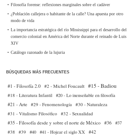
Filosofía forense: reflexiones marginales sobre el cadáver
¿Población callejera o habitante de la calle? Una apuesta por otro
modo de vida
La importancia estratégica del río Mississippi para el desarrollo del
comercio colonial en América del Norte durante el reinado de Luis
XIV
Catálogo razonado de la lujuria
BÚSQUEDAS MÁS FRECUENTES
#15 - Badiou
#1 - Filosofía 2.0
#2 - Michel Foucault
#18 - Literatura Infantil
#20 - Lo inenseñable en filosofía
#21 - Arte
#29 - Fenomenología
#30 - Naturaleza
#31 - Vitalismo Filosófico
#32 - Sexualidad
#35 - Filosofía desde y sobre el norte de México
#36
#37
#38
#39
#40
#41 - Hojear el siglo XX
#42