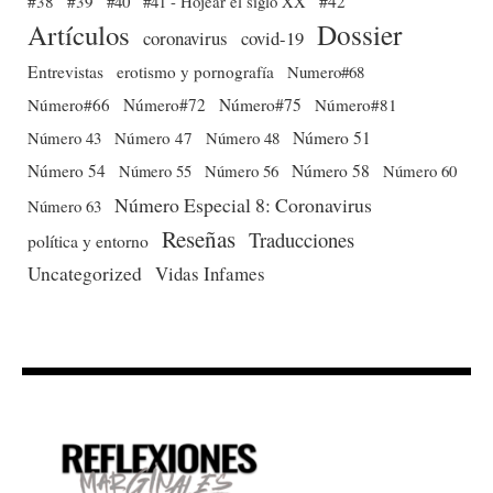
#38
#39
#40
#41 - Hojear el siglo XX
#42
Dossier
Artículos
coronavirus
covid-19
Entrevistas
erotismo y pornografía
Numero#68
Número#66
Número#72
Número#75
Número#81
Número 51
Número 43
Número 47
Número 48
Número 54
Número 56
Número 58
Número 60
Número 55
Número Especial 8: Coronavirus
Número 63
Reseñas
Traducciones
política y entorno
Uncategorized
Vidas Infames