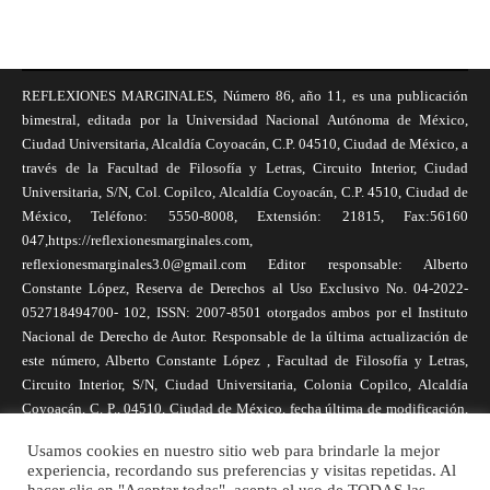
REFLEXIONES MARGINALES, Número 86, año 11, es una publicación
bimestral, editada por la Universidad Nacional Autónoma de México,
Ciudad Universitaria, Alcaldía Coyoacán, C.P. 04510, Ciudad de México, a
través de la Facultad de Filosofía y Letras, Circuito Interior, Ciudad
Universitaria, S/N, Col. Copilco, Alcaldía Coyoacán, C.P. 4510, Ciudad de
México, Teléfono: 5550-8008, Extensión: 21815, Fax:56160
047,https://reflexionesmarginales.com,
reflexionesmarginales3.0@gmail.com Editor responsable: Alberto
Constante López, Reserva de Derechos al Uso Exclusivo No. 04-2022-
052718494700- 102, ISSN: 2007-8501 otorgados ambos por el Instituto
Nacional de Derecho de Autor. Responsable de la última actualización de
este número, Alberto Constante López , Facultad de Filosofía y Letras,
Circuito Interior, S/N, Ciudad Universitaria, Colonia Copilco, Alcaldía
Coyoacán, C. P., 04510, Ciudad de México, fecha última de modificación,
1 de abril de 2025. Las opiniones expresadas por los autores no
Usamos cookies en nuestro sitio web para brindarle la mejor
necesariamente reflejan la postura de la revista, ni de Universidad Nacional
experiencia, recordando sus preferencias y visitas repetidas. Al
Autónoma de México. Los autores son responsables de los contenidos de