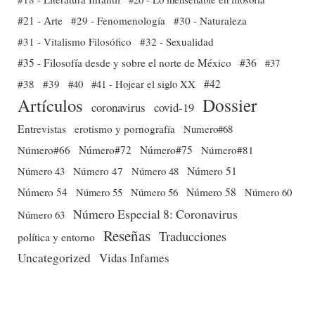
#21 - Arte
#29 - Fenomenología
#30 - Naturaleza
#31 - Vitalismo Filosófico
#32 - Sexualidad
#35 - Filosofía desde y sobre el norte de México
#36
#37
#38
#39
#40
#41 - Hojear el siglo XX
#42
Dossier
Artículos
coronavirus
covid-19
Entrevistas
erotismo y pornografía
Numero#68
Número#66
Número#72
Número#75
Número#81
Número 51
Número 43
Número 47
Número 48
Número 54
Número 56
Número 58
Número 60
Número 55
Número Especial 8: Coronavirus
Número 63
Reseñas
Traducciones
política y entorno
Uncategorized
Vidas Infames