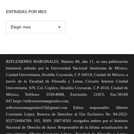
ENTRADAS POR MES
REFLEXIONES MARGINALES, Número 86, año 11, es una publicación
bimestral, editada por la Universidad Nacional Autónoma de México,
Ciudad Universitaria, Alcaldía Coyoacán, C.P. 04510, Ciudad de México, a
través de la Facultad de Filosofía y Letras, Circuito Interior, Ciudad
Universitaria, S/N, Col. Copilco, Alcaldía Coyoacán, C.P. 4510, Ciudad de
México, Teléfono: 5550-8008, Extensión: 21815, Fax:56160
047,https://reflexionesmarginales.com,
reflexionesmarginales3.0@gmail.com Editor responsable: Alberto
Constante López, Reserva de Derechos al Uso Exclusivo No. 04-2022-
052718494700- 102, ISSN: 2007-8501 otorgados ambos por el Instituto
Nacional de Derecho de Autor. Responsable de la última actualización de
este número, Alberto Constante López , Facultad de Filosofía y Letras,