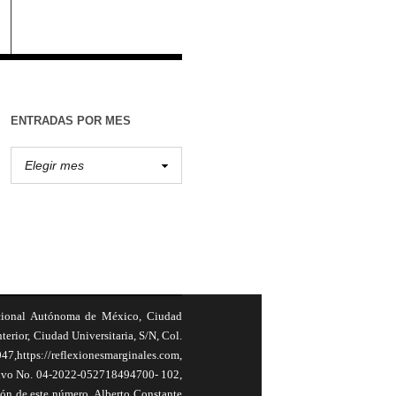
ENTRADAS POR MES
cional Autónoma de México, Ciudad
terior, Ciudad Universitaria, S/N, Col.
,https://reflexionesmarginales.com,
usivo No. 04-2022-052718494700- 102,
ión de este número, Alberto Constante