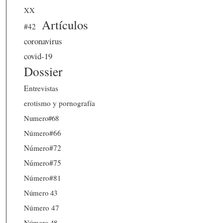
XX
Artículos
#42
coronavirus
covid-19
Dossier
Entrevistas
erotismo y pornografía
Numero#68
Número#66
Número#72
Número#75
Número#81
Número 43
Número 47
Número 48