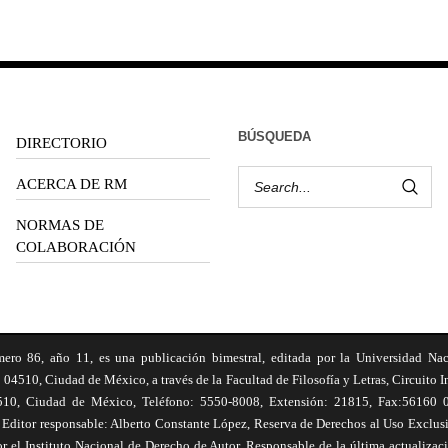
BÚSQUEDA
DIRECTORIO
ACERCA DE RM
NORMAS DE
COLABORACIÓN
6, año 11, es una publicación bimestral, editada por la Universidad Na
 04510, Ciudad de México, a través de la Facultad de Filosofía y Letras, Circuito In
510, Ciudad de México, Teléfono: 5550-8008, Extensión: 21815, Fax:56160 047
Editor responsable: Alberto Constante López, Reserva de Derechos al Uso Excl
el Instituto Nacional de Derecho de Autor. Responsable de la última actualizac