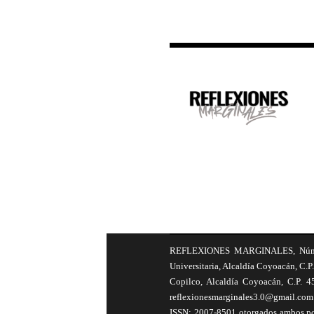
REFLEXIONES MARGINALES, Número 8
Universitaria, Alcaldía Coyoacán, C.P.
Copilco, Alcaldía Coyoacán, C.P. 4
reflexionesmarginales3.0@gmail.com 
ISSN: 2007-8501 otorgados ambos por 