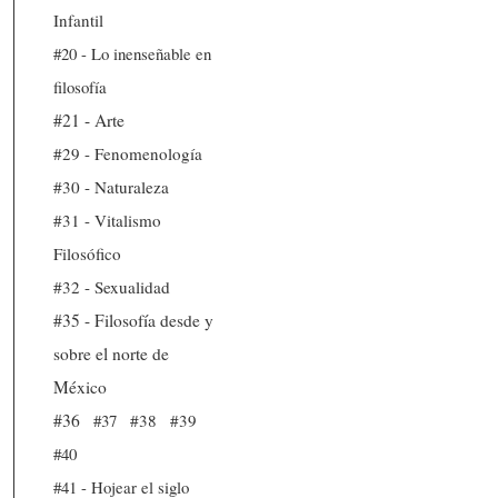
Infantil
#20 - Lo inenseñable en
filosofía
#21 - Arte
#29 - Fenomenología
#30 - Naturaleza
#31 - Vitalismo
Filosófico
#32 - Sexualidad
#35 - Filosofía desde y
sobre el norte de
México
#36
#37
#38
#39
#40
#41 - Hojear el siglo