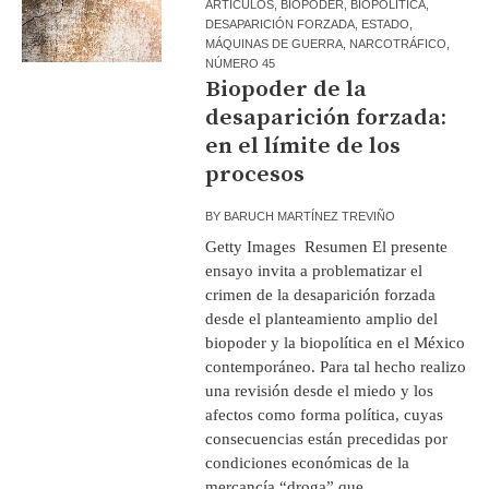
ARTÍCULOS
,
BIOPODER
,
BIOPOLÍTICA
,
DESAPARICIÓN FORZADA
,
ESTADO
,
MÁQUINAS DE GUERRA
,
NARCOTRÁFICO
,
NÚMERO 45
Biopoder de la
desaparición forzada:
en el límite de los
procesos
BY
BARUCH MARTÍNEZ TREVIÑO
Getty Images Resumen El presente
ensayo invita a problematizar el
crimen de la desaparición forzada
desde el planteamiento amplio del
biopoder y la biopolítica en el México
contemporáneo. Para tal hecho realizo
una revisión desde el miedo y los
afectos como forma política, cuyas
consecuencias están precedidas por
condiciones económicas de la
mercancía “droga” que...