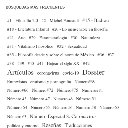
BÚSQUEDAS MÁS FRECUENTES
#15 - Badiou
#1 - Filosofía 2.0
#2 - Michel Foucault
#18 - Literatura Infantil
#20 - Lo inenseñable en filosofía
#21 - Arte
#29 - Fenomenología
#30 - Naturaleza
#31 - Vitalismo Filosófico
#32 - Sexualidad
#35 - Filosofía desde y sobre el norte de México
#36
#37
#38
#39
#40
#41 - Hojear el siglo XX
#42
Dossier
Artículos
coronavirus
covid-19
Entrevistas
erotismo y pornografía
Numero#68
Número#66
Número#72
Número#75
Número#81
Número 51
Número 43
Número 47
Número 48
Número 54
Número 56
Número 58
Número 60
Número 55
Número Especial 8: Coronavirus
Número 63
Reseñas
Traducciones
política y entorno