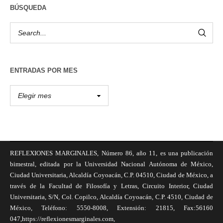
BÚSQUEDA
ENTRADAS POR MES
REFLEXIONES MARGINALES, Número 86, año 11, es una publicación
bimestral, editada por la Universidad Nacional Autónoma de México,
Ciudad Universitaria, Alcaldía Coyoacán, C.P. 04510, Ciudad de México, a
través de la Facultad de Filosofía y Letras, Circuito Interior, Ciudad
Universitaria, S/N, Col. Copilco, Alcaldía Coyoacán, C.P. 4510, Ciudad de
México, Teléfono: 5550-8008, Extensión: 21815, Fax:56160
047,https://reflexionesmarginales.com,