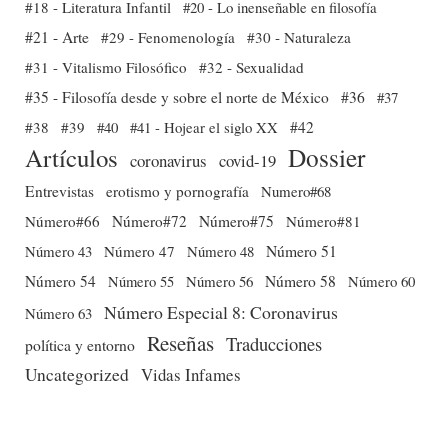
#18 - Literatura Infantil
#20 - Lo inenseñable en filosofía
#21 - Arte
#29 - Fenomenología
#30 - Naturaleza
#31 - Vitalismo Filosófico
#32 - Sexualidad
#35 - Filosofía desde y sobre el norte de México
#36
#37
#38
#39
#40
#41 - Hojear el siglo XX
#42
Dossier
Artículos
coronavirus
covid-19
Entrevistas
erotismo y pornografía
Numero#68
Número#66
Número#72
Número#75
Número#81
Número 51
Número 43
Número 47
Número 48
Número 54
Número 56
Número 58
Número 60
Número 55
Número Especial 8: Coronavirus
Número 63
Reseñas
Traducciones
política y entorno
Uncategorized
Vidas Infames