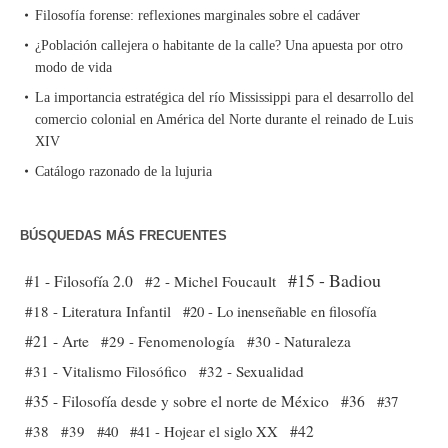
Filosofía forense: reflexiones marginales sobre el cadáver
¿Población callejera o habitante de la calle? Una apuesta por otro
modo de vida
La importancia estratégica del río Mississippi para el desarrollo del
comercio colonial en América del Norte durante el reinado de Luis
XIV
Catálogo razonado de la lujuria
BÚSQUEDAS MÁS FRECUENTES
#15 - Badiou
#1 - Filosofía 2.0
#2 - Michel Foucault
#18 - Literatura Infantil
#20 - Lo inenseñable en filosofía
#21 - Arte
#29 - Fenomenología
#30 - Naturaleza
#31 - Vitalismo Filosófico
#32 - Sexualidad
#35 - Filosofía desde y sobre el norte de México
#36
#37
#38
#39
#40
#41 - Hojear el siglo XX
#42