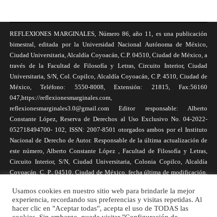
REFLEXIONES MARGINALES, Número 86, año 11, es una publicación
bimestral, editada por la Universidad Nacional Autónoma de México,
Ciudad Universitaria, Alcaldía Coyoacán, C.P. 04510, Ciudad de México, a
través de la Facultad de Filosofía y Letras, Circuito Interior, Ciudad
Universitaria, S/N, Col. Copilco, Alcaldía Coyoacán, C.P. 4510, Ciudad de
México, Teléfono: 5550-8008, Extensión: 21815, Fax:56160
047,https://reflexionesmarginales.com,
reflexionesmarginales3.0@gmail.com Editor responsable: Alberto
Constante López, Reserva de Derechos al Uso Exclusivo No. 04-2022-
052718494700- 102, ISSN: 2007-8501 otorgados ambos por el Instituto
Nacional de Derecho de Autor. Responsable de la última actualización de
este número, Alberto Constante López , Facultad de Filosofía y Letras,
Circuito Interior, S/N, Ciudad Universitaria, Colonia Copilco, Alcaldía
Coyoacán, C. P., 04510, Ciudad de México, fecha última de modificación,
1 de abril de 2025. Las opiniones expresadas por los autores no
Usamos cookies en nuestro sitio web para brindarle la mejor
necesariamente reflejan la postura de la revista, ni de Universidad Nacional
experiencia, recordando sus preferencias y visitas repetidas. Al
Autónoma de México. Los autores son responsables de los contenidos de
hacer clic en "Aceptar todas", acepta el uso de TODAS las
sus artículos. Se autoriza la reproducción total o parcial de los textos aquí