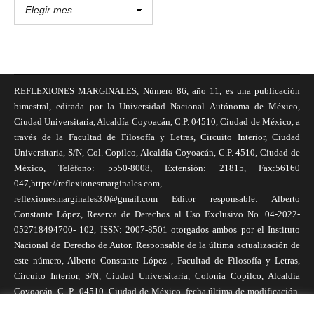
REFLEXIONES MARGINALES, Número 86, año 11, es una publicación
bimestral, editada por la Universidad Nacional Autónoma de México,
Ciudad Universitaria, Alcaldía Coyoacán, C.P. 04510, Ciudad de México, a
través de la Facultad de Filosofía y Letras, Circuito Interior, Ciudad
Universitaria, S/N, Col. Copilco, Alcaldía Coyoacán, C.P. 4510, Ciudad de
México, Teléfono: 5550-8008, Extensión: 21815, Fax:56160
047,https://reflexionesmarginales.com,
reflexionesmarginales3.0@gmail.com Editor responsable: Alberto
Constante López, Reserva de Derechos al Uso Exclusivo No. 04-2022-
052718494700- 102, ISSN: 2007-8501 otorgados ambos por el Instituto
Nacional de Derecho de Autor. Responsable de la última actualización de
este número, Alberto Constante López , Facultad de Filosofía y Letras,
Circuito Interior, S/N, Ciudad Universitaria, Colonia Copilco, Alcaldía
Coyoacán, C. P., 04510, Ciudad de México, fecha última de modificación,
1 de abril de 2025. Las opiniones expresadas por los autores no