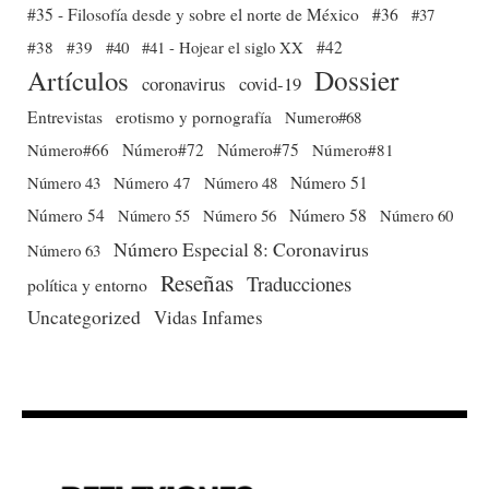
#35 - Filosofía desde y sobre el norte de México
#36
#37
#38
#39
#40
#41 - Hojear el siglo XX
#42
Dossier
Artículos
coronavirus
covid-19
Entrevistas
erotismo y pornografía
Numero#68
Número#66
Número#72
Número#75
Número#81
Número 51
Número 43
Número 47
Número 48
Número 54
Número 56
Número 58
Número 60
Número 55
Número Especial 8: Coronavirus
Número 63
Reseñas
Traducciones
política y entorno
Uncategorized
Vidas Infames