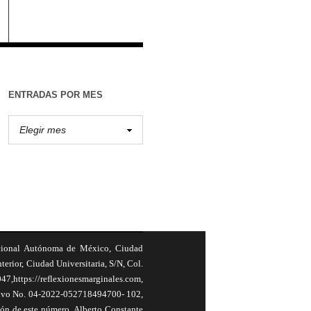
ENTRADAS POR MES
cional Autónoma de México, Ciudad
terior, Ciudad Universitaria, S/N, Col.
,https://reflexionesmarginales.com,
usivo No. 04-2022-052718494700- 102,
ión de este número, Alberto Constante