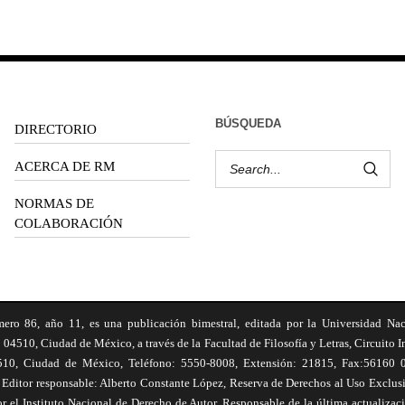
BÚSQUEDA
DIRECTORIO
ACERCA DE RM
NORMAS DE
COLABORACIÓN
6, año 11, es una publicación bimestral, editada por la Universidad Na
 04510, Ciudad de México, a través de la Facultad de Filosofía y Letras, Circuito In
510, Ciudad de México, Teléfono: 5550-8008, Extensión: 21815, Fax:56160 047
Editor responsable: Alberto Constante López, Reserva de Derechos al Uso Excl
el Instituto Nacional de Derecho de Autor. Responsable de la última actualizac