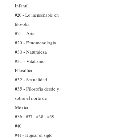
Infantil
#20 - Lo inenseñable en
filosofía
#21 - Arte
#29 - Fenomenología
#30 - Naturaleza
#31 - Vitalismo
Filosófico
#32 - Sexualidad
#35 - Filosofía desde y
sobre el norte de
México
#36
#37
#38
#39
#40
#41 - Hojear el siglo