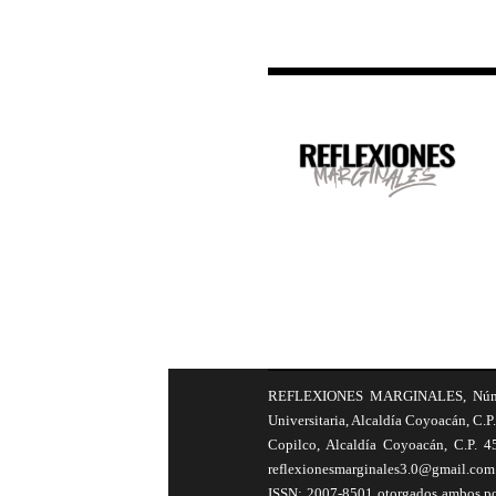
REFLEXIONES MARGINALES, Número 8
Universitaria, Alcaldía Coyoacán, C.P.
Copilco, Alcaldía Coyoacán, C.P. 4
reflexionesmarginales3.0@gmail.com 
ISSN: 2007-8501 otorgados ambos por 