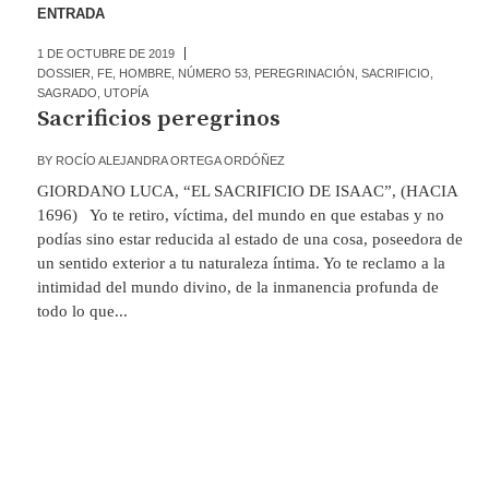
ENTRADA
1 DE OCTUBRE DE 2019
DOSSIER
,
FE
,
HOMBRE
,
NÚMERO 53
,
PEREGRINACIÓN
,
SACRIFICIO
,
SAGRADO
,
UTOPÍA
Sacrificios peregrinos
BY
ROCÍO ALEJANDRA ORTEGA ORDÓÑEZ
GIORDANO LUCA, “EL SACRIFICIO DE ISAAC”, (HACIA
1696) Yo te retiro, víctima, del mundo en que estabas y no
podías sino estar reducida al estado de una cosa, poseedora de
un sentido exterior a tu naturaleza íntima. Yo te reclamo a la
intimidad del mundo divino, de la inmanencia profunda de
todo lo que...