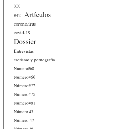
XX
Artículos
#42
coronavirus
covid-19
Dossier
Entrevistas
erotismo y pornografía
Numero#68
Número#66
Número#72
Número#75
Número#81
Número 43
Número 47
Número 48