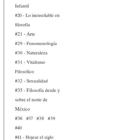
Infantil
#20 - Lo inenseñable en
filosofía
#21 - Arte
#29 - Fenomenología
#30 - Naturaleza
#31 - Vitalismo
Filosófico
#32 - Sexualidad
#35 - Filosofía desde y
sobre el norte de
México
#36
#37
#38
#39
#40
#41 - Hojear el siglo