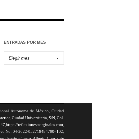
ENTRADAS POR MES
cional Autónoma de México, Ciudad
terior, Ciudad Universitaria, S/N, Col.
,https://reflexionesmarginales.com,
usivo No. 04-2022-052718494700- 102,
ión de este número, Alberto Constante