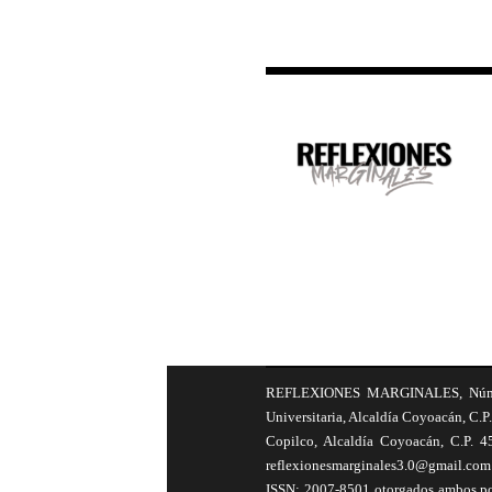
REFLEXIONES MARGINALES, Número 8
Universitaria, Alcaldía Coyoacán, C.P.
Copilco, Alcaldía Coyoacán, C.P. 4
reflexionesmarginales3.0@gmail.com 
ISSN: 2007-8501 otorgados ambos por 