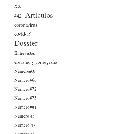
XX
Artículos
#42
coronavirus
covid-19
Dossier
Entrevistas
erotismo y pornografía
Numero#68
Número#66
Número#72
Número#75
Número#81
Número 43
Número 47
Número 48