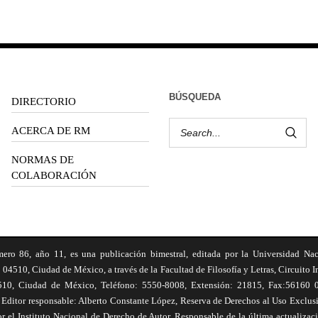
BÚSQUEDA
DIRECTORIO
ACERCA DE RM
NORMAS DE
COLABORACIÓN
6, año 11, es una publicación bimestral, editada por la Universidad Na
 04510, Ciudad de México, a través de la Facultad de Filosofía y Letras, Circuito In
510, Ciudad de México, Teléfono: 5550-8008, Extensión: 21815, Fax:56160 047
Editor responsable: Alberto Constante López, Reserva de Derechos al Uso Excl
el Instituto Nacional de Derecho de Autor. Responsable de la última actualizac