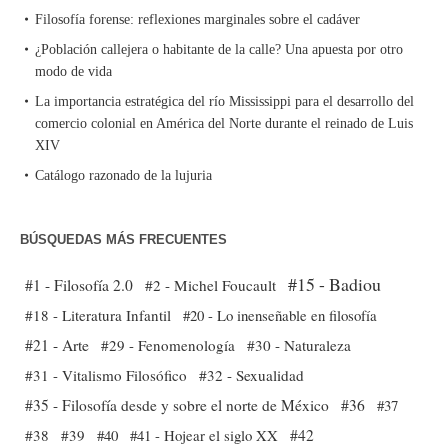
Filosofía forense: reflexiones marginales sobre el cadáver
¿Población callejera o habitante de la calle? Una apuesta por otro
modo de vida
La importancia estratégica del río Mississippi para el desarrollo del
comercio colonial en América del Norte durante el reinado de Luis
XIV
Catálogo razonado de la lujuria
BÚSQUEDAS MÁS FRECUENTES
#15 - Badiou
#1 - Filosofía 2.0
#2 - Michel Foucault
#18 - Literatura Infantil
#20 - Lo inenseñable en filosofía
#21 - Arte
#29 - Fenomenología
#30 - Naturaleza
#31 - Vitalismo Filosófico
#32 - Sexualidad
#35 - Filosofía desde y sobre el norte de México
#36
#37
#38
#39
#40
#41 - Hojear el siglo XX
#42