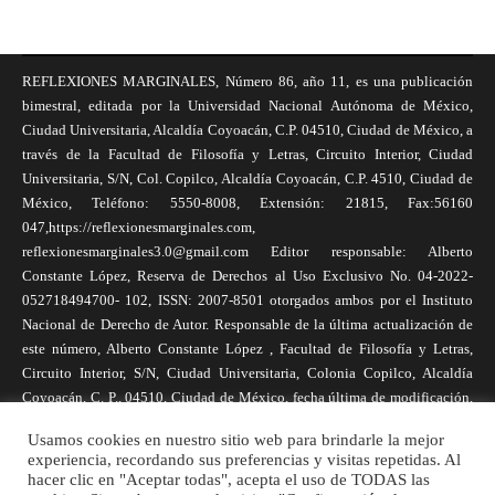
REFLEXIONES MARGINALES, Número 86, año 11, es una publicación
bimestral, editada por la Universidad Nacional Autónoma de México,
Ciudad Universitaria, Alcaldía Coyoacán, C.P. 04510, Ciudad de México, a
través de la Facultad de Filosofía y Letras, Circuito Interior, Ciudad
Universitaria, S/N, Col. Copilco, Alcaldía Coyoacán, C.P. 4510, Ciudad de
México, Teléfono: 5550-8008, Extensión: 21815, Fax:56160
047,https://reflexionesmarginales.com,
reflexionesmarginales3.0@gmail.com Editor responsable: Alberto
Constante López, Reserva de Derechos al Uso Exclusivo No. 04-2022-
052718494700- 102, ISSN: 2007-8501 otorgados ambos por el Instituto
Nacional de Derecho de Autor. Responsable de la última actualización de
este número, Alberto Constante López , Facultad de Filosofía y Letras,
Circuito Interior, S/N, Ciudad Universitaria, Colonia Copilco, Alcaldía
Coyoacán, C. P., 04510, Ciudad de México, fecha última de modificación,
1 de abril de 2025. Las opiniones expresadas por los autores no
Usamos cookies en nuestro sitio web para brindarle la mejor
necesariamente reflejan la postura de la revista, ni de Universidad Nacional
experiencia, recordando sus preferencias y visitas repetidas. Al
Autónoma de México. Los autores son responsables de los contenidos de
hacer clic en "Aceptar todas", acepta el uso de TODAS las
sus artículos. Se autoriza la reproducción total o parcial de los textos aquí